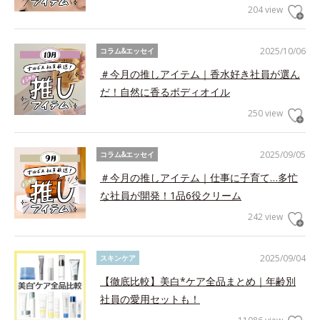
204 view
2025/10/06
コラム&エッセイ
＃今月の推しアイテム｜香水好き社員が選ん
だ！自然に香るボディオイル
250 view
2025/09/05
コラム&エッセイ
＃今月の推しアイテム｜仕事に子育て…多忙
な社員が開発！1品6役クリーム
242 view
2025/09/04
スキンケア
【徹底比較】美白*ケア全品まとめ｜年齢別
社員の愛用セットも！