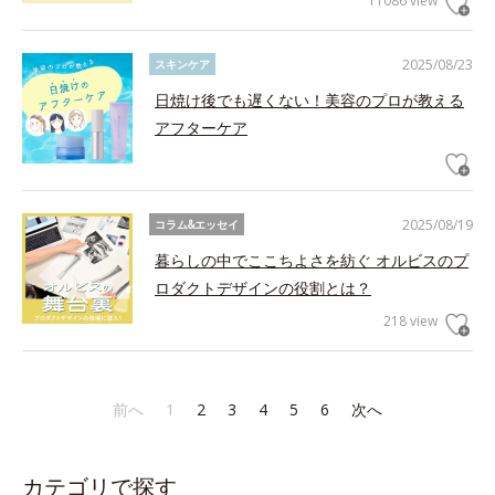
11086 view
2025/08/23
スキンケア
日焼け後でも遅くない！美容のプロが教える
アフターケア
2025/08/19
コラム&エッセイ
暮らしの中でここちよさを紡ぐ オルビスのプ
ロダクトデザインの役割とは？
218 view
前へ
1
2
3
4
5
6
次へ
カテゴリで探す