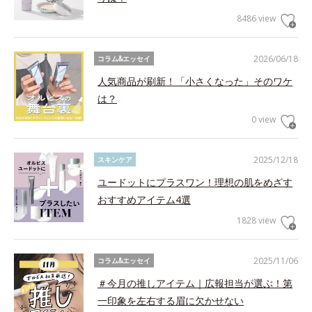
8486 view
2026/06/18
コラム&エッセイ
人気商品が刷新！「小さくなった」そのワケ
は？
0 view
2025/12/18
スキンケア
ユードットにプラスワン！理想の肌をめざす
おすすめアイテム4選
1828 view
2025/11/06
コラム&エッセイ
＃今月の推しアイテム｜広報担当が選ぶ！第
一印象を左右する眉に欠かせない