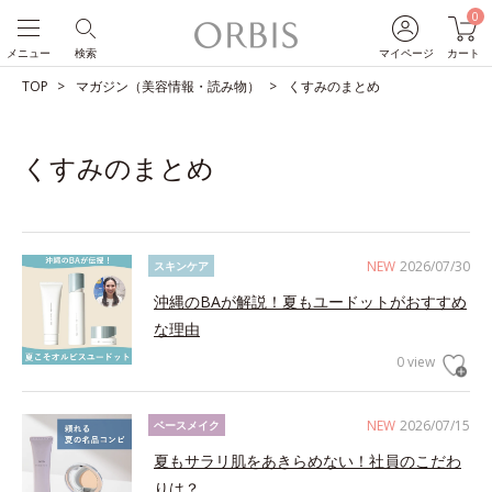
0
メニュー
検索
マイページ
カート
TOP
マガジン（美容情報・読み物）
くすみのまとめ
くすみのまとめ
NEW
2026/07/30
スキンケア
沖縄のBAが解説！夏もユードットがおすすめ
な理由
0 view
NEW
2026/07/15
ベースメイク
夏もサラリ肌をあきらめない！社員のこだわ
りは？