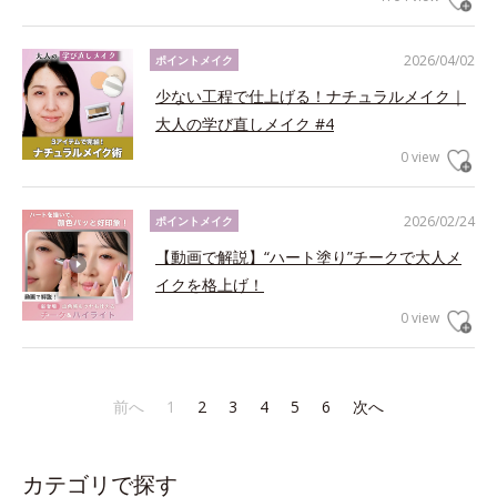
2026/04/02
ポイントメイク
少ない工程で仕上げる！ナチュラルメイク｜
大人の学び直しメイク #4
0 view
2026/02/24
ポイントメイク
【動画で解説】“ハート塗り”チークで大人メ
イクを格上げ！
0 view
前へ
1
2
3
4
5
6
次へ
カテゴリで探す