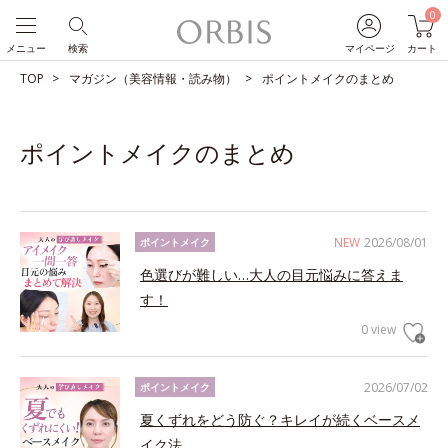
0
メニュー
検索
マイページ
カート
TOP
マガジン（美容情報・読み物）
ポイントメイクのまとめ
ポイントメイクのまとめ
NEW
2026/08/01
ポイントメイク
色選びが難しい…大人の目元悩みに答えま
す！
0 view
2026/07/02
ポイントメイク
夏くずれをどう防ぐ？キレイが続くベースメ
イク法