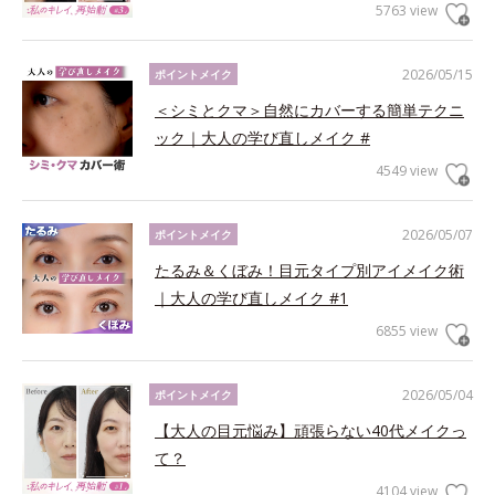
5763 view
2026/05/15
ポイントメイク
＜シミとクマ＞自然にカバーする簡単テクニ
ック｜大人の学び直しメイク #
4549 view
2026/05/07
ポイントメイク
たるみ＆くぼみ！目元タイプ別アイメイク術
｜大人の学び直しメイク #1
6855 view
2026/05/04
ポイントメイク
【大人の目元悩み】頑張らない40代メイクっ
て？
4104 view