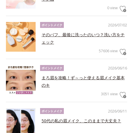
0 view
2026/07/02
ポイントメイク
そのパフ、最後に洗ったのいつ？洗い方をチ
ェック
57606 view
2026/06/16
ポイントメイク
まろ眉を攻略！ず～っと使える眉メイク基本
のキ
3051 view
2026/06/11
ポイントメイク
50代の私の眉メイク、このままで大丈夫？