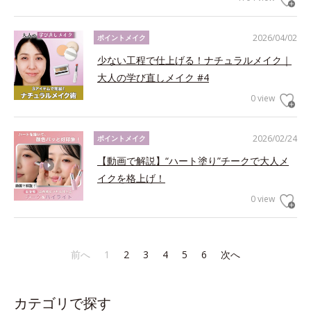
2026/04/02
ポイントメイク
少ない工程で仕上げる！ナチュラルメイク｜
大人の学び直しメイク #4
0 view
2026/02/24
ポイントメイク
【動画で解説】“ハート塗り”チークで大人メ
イクを格上げ！
0 view
前へ
1
2
3
4
5
6
次へ
カテゴリで探す