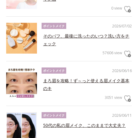
0 view
2026/07/02
ポイントメイク
そのパフ、最後に洗ったのいつ？洗い方をチ
ェック
57606 view
2026/06/16
ポイントメイク
まろ眉を攻略！ず～っと使える眉メイク基本
のキ
3051 view
2026/06/11
ポイントメイク
50代の私の眉メイク、このままで大丈夫？