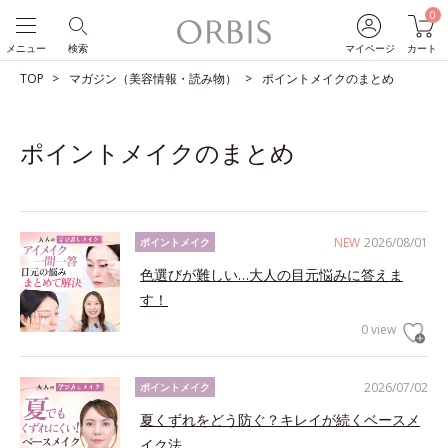
0
メニュー
検索
マイページ
カート
TOP
マガジン（美容情報・読み物）
ポイントメイクのまとめ
ポイントメイクのまとめ
NEW
2026/08/01
ポイントメイク
色選びが難しい…大人の目元悩みに答えま
す！
0 view
2026/07/02
ポイントメイク
夏くずれをどう防ぐ？キレイが続くベースメ
イク法