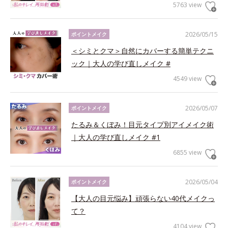
5763 view
2026/05/15
ポイントメイク
＜シミとクマ＞自然にカバーする簡単テクニ
ック｜大人の学び直しメイク #
4549 view
2026/05/07
ポイントメイク
たるみ＆くぼみ！目元タイプ別アイメイク術
｜大人の学び直しメイク #1
6855 view
2026/05/04
ポイントメイク
【大人の目元悩み】頑張らない40代メイクっ
て？
4104 view