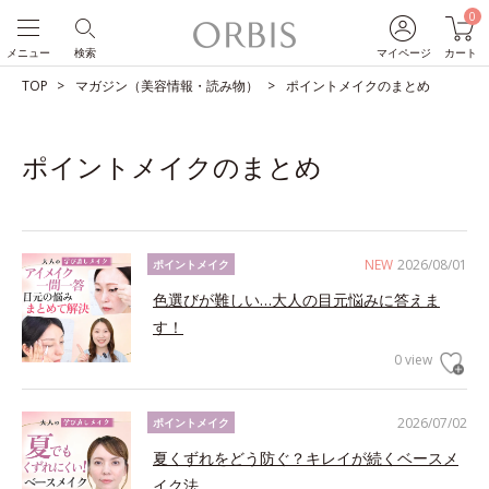
0
メニュー
検索
マイページ
カート
TOP
マガジン（美容情報・読み物）
ポイントメイクのまとめ
ポイントメイクのまとめ
NEW
2026/08/01
ポイントメイク
色選びが難しい…大人の目元悩みに答えま
す！
0 view
2026/07/02
ポイントメイク
夏くずれをどう防ぐ？キレイが続くベースメ
イク法