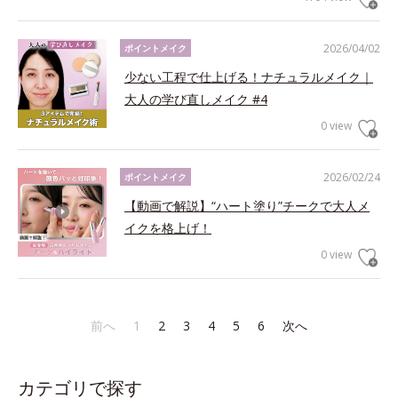
2026/04/02
ポイントメイク
少ない工程で仕上げる！ナチュラルメイク｜
大人の学び直しメイク #4
0 view
2026/02/24
ポイントメイク
【動画で解説】“ハート塗り”チークで大人メ
イクを格上げ！
0 view
前へ
1
2
3
4
5
6
次へ
カテゴリで探す