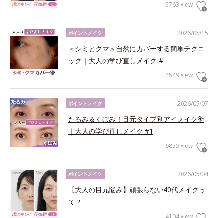
5763 view
2026/05/15
ポイントメイク
＜シミとクマ＞自然にカバーする簡単テクニ
ック｜大人の学び直しメイク #
4549 view
2026/05/07
ポイントメイク
たるみ＆くぼみ！目元タイプ別アイメイク術
｜大人の学び直しメイク #1
6855 view
2026/05/04
ポイントメイク
【大人の目元悩み】頑張らない40代メイクっ
て？
4104 view