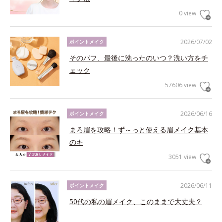
0 view
2026/07/02
ポイントメイク
そのパフ、最後に洗ったのいつ？洗い方をチ
ェック
57606 view
2026/06/16
ポイントメイク
まろ眉を攻略！ず～っと使える眉メイク基本
のキ
3051 view
2026/06/11
ポイントメイク
50代の私の眉メイク、このままで大丈夫？