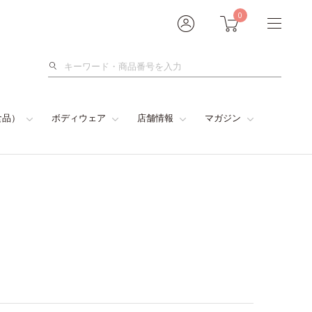
0
検
索
食品）
ボディウェア
店舗情報
マガジン