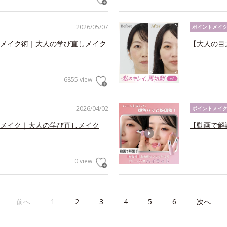
2026/05/07
ポイントメイ
メイク術｜大人の学び直しメイク
【大人の目
6855 view
2026/04/02
ポイントメイ
メイク｜大人の学び直しメイク
【動画で解
0 view
前へ
1
2
3
4
5
6
次へ