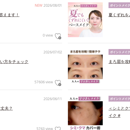
NEW
2026/08/01
ポイントメイ
答えます！
夏くずれを
0 view
2026/07/02
ポイントメイ
い方をチェック
まろ眉を攻
57606 view
2026/06/11
ポイントメイ
大丈夫？
＜シミとク
イク #
5763 view