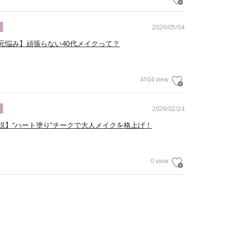
2026/05/04
ク
元悩み】頑張らない40代メイクって？
4104 view
2026/02/24
ク
説】“ハート塗り”チークで大人メイクを格上げ！
0 view