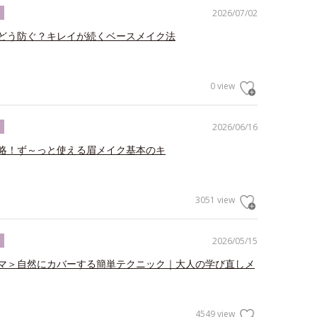
2026/07/02
ク
どう防ぐ？キレイが続くベースメイク法
0 view
2026/06/16
ク
略！ず～っと使える眉メイク基本のキ
3051 view
2026/05/15
ク
マ＞自然にカバーする簡単テクニック｜大人の学び直しメ
4549 view