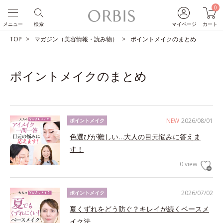
0
メニュー
検索
マイページ
カート
TOP
マガジン（美容情報・読み物）
ポイントメイクのまとめ
ポイントメイクのまとめ
NEW
2026/08/01
ポイントメイク
色選びが難しい…大人の目元悩みに答えま
す！
0 view
2026/07/02
ポイントメイク
夏くずれをどう防ぐ？キレイが続くベースメ
イク法