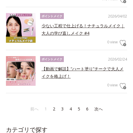
2026/04/02
ポイントメイク
少ない工程で仕上げる！ナチュラルメイク｜
大人の学び直しメイク #4
0 view
2026/02/24
ポイントメイク
【動画で解説】“ハート塗り”チークで大人メ
イクを格上げ！
0 view
前へ
1
2
3
4
5
6
次へ
カテゴリで探す