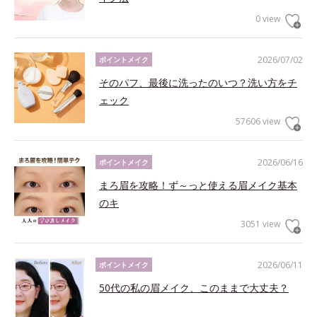
0 view
2026/07/02
ポイントメイク
そのパフ、最後に洗ったのいつ？洗い方をチ
ェック
57606 view
2026/06/16
ポイントメイク
まろ眉を攻略！ず～っと使える眉メイク基本
のキ
3051 view
2026/06/11
ポイントメイク
50代の私の眉メイク、このままで大丈夫？