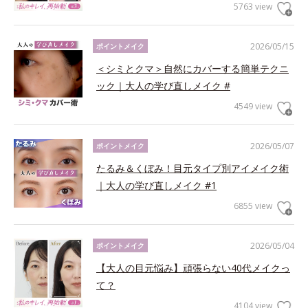
5763 view
2026/05/15
ポイントメイク
＜シミとクマ＞自然にカバーする簡単テクニ
ック｜大人の学び直しメイク #
4549 view
2026/05/07
ポイントメイク
たるみ＆くぼみ！目元タイプ別アイメイク術
｜大人の学び直しメイク #1
6855 view
2026/05/04
ポイントメイク
【大人の目元悩み】頑張らない40代メイクっ
て？
4104 view