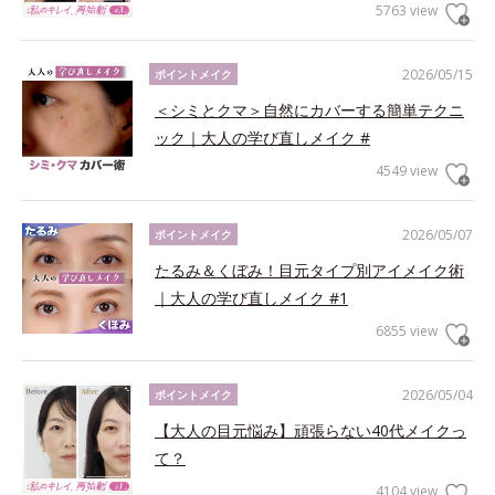
5763 view
2026/05/15
ポイントメイク
＜シミとクマ＞自然にカバーする簡単テクニ
ック｜大人の学び直しメイク #
4549 view
2026/05/07
ポイントメイク
たるみ＆くぼみ！目元タイプ別アイメイク術
｜大人の学び直しメイク #1
6855 view
2026/05/04
ポイントメイク
【大人の目元悩み】頑張らない40代メイクっ
て？
4104 view