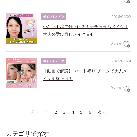
2026/04/02
ポイントメイク
少ない工程で仕上げる！ナチュラルメイク｜
大人の学び直しメイク #4
0 view
2026/02/24
ポイントメイク
【動画で解説】“ハート塗り”チークで大人メ
イクを格上げ！
0 view
前へ
1
2
3
4
5
6
次へ
カテゴリで探す