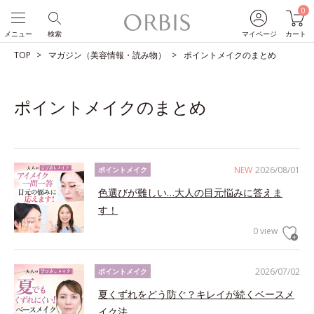
0
メニュー
検索
マイページ
カート
TOP
マガジン（美容情報・読み物）
ポイントメイクのまとめ
ポイントメイクのまとめ
NEW
2026/08/01
ポイントメイク
色選びが難しい…大人の目元悩みに答えま
す！
0 view
2026/07/02
ポイントメイク
夏くずれをどう防ぐ？キレイが続くベースメ
イク法