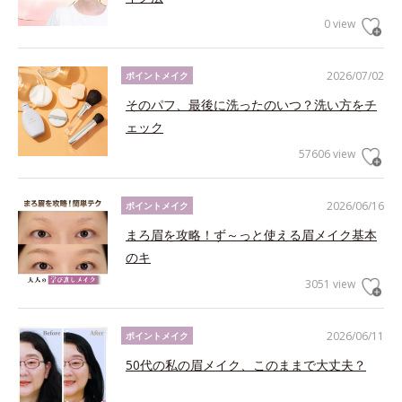
0 view
2026/07/02
ポイントメイク
そのパフ、最後に洗ったのいつ？洗い方をチ
ェック
57606 view
2026/06/16
ポイントメイク
まろ眉を攻略！ず～っと使える眉メイク基本
のキ
3051 view
2026/06/11
ポイントメイク
50代の私の眉メイク、このままで大丈夫？