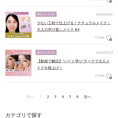
2026/04/02
ポイントメイク
少ない工程で仕上げる！ナチュラルメイク｜
大人の学び直しメイク #4
0 view
2026/02/24
ポイントメイク
【動画で解説】“ハート塗り”チークで大人メ
イクを格上げ！
0 view
前へ
1
2
3
4
5
6
次へ
カテゴリで探す