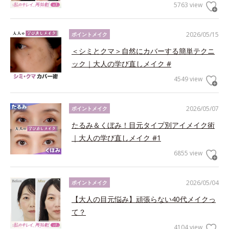
5763 view
2026/05/15
ポイントメイク
＜シミとクマ＞自然にカバーする簡単テクニ
ック｜大人の学び直しメイク #
4549 view
2026/05/07
ポイントメイク
たるみ＆くぼみ！目元タイプ別アイメイク術
｜大人の学び直しメイク #1
6855 view
2026/05/04
ポイントメイク
【大人の目元悩み】頑張らない40代メイクっ
て？
4104 view