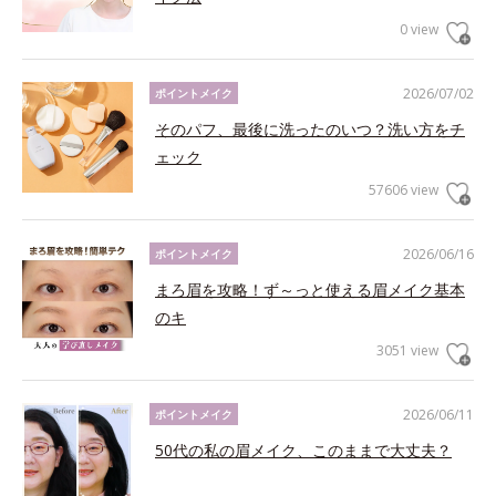
0 view
2026/07/02
ポイントメイク
そのパフ、最後に洗ったのいつ？洗い方をチ
ェック
57606 view
2026/06/16
ポイントメイク
まろ眉を攻略！ず～っと使える眉メイク基本
のキ
3051 view
2026/06/11
ポイントメイク
50代の私の眉メイク、このままで大丈夫？