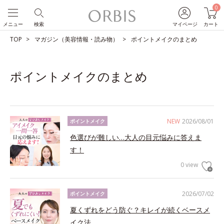
0
メニュー
検索
マイページ
カート
TOP
マガジン（美容情報・読み物）
ポイントメイクのまとめ
ポイントメイクのまとめ
NEW
2026/08/01
ポイントメイク
色選びが難しい…大人の目元悩みに答えま
す！
0 view
2026/07/02
ポイントメイク
夏くずれをどう防ぐ？キレイが続くベースメ
イク法