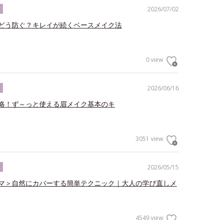
2026/07/02
ク
どう防ぐ？キレイが続くベースメイク法
0 view
2026/06/16
ク
略！ず～っと使える眉メイク基本のキ
3051 view
2026/05/15
ク
マ＞自然にカバーする簡単テクニック｜大人の学び直しメ
4549 view