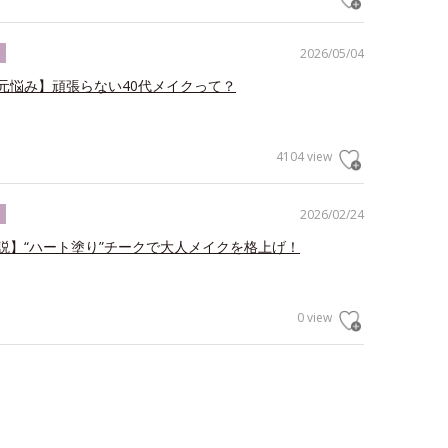
2026/05/04
ク
元悩み】頑張らない40代メイクって？
4104 view
2026/02/24
ク
説】“ハート塗り”チークで大人メイクを格上げ！
0 view