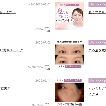
NEW
2026/08/01
ポイントメイ
答えます！
夏くずれを
0 view
2026/07/02
ポイントメイ
い方をチェック
まろ眉を攻
57606 view
2026/06/11
ポイントメイ
大丈夫？
＜シミとク
イク #
5763 view