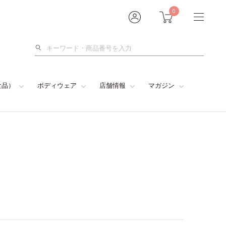
0
検
索
食品）
ボディウェア
店舗情報
マガジン