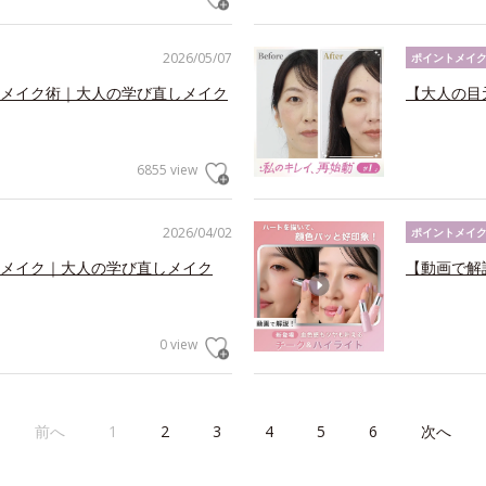
2026/05/07
ポイントメイ
メイク術｜大人の学び直しメイク
【大人の目
6855 view
2026/04/02
ポイントメイ
メイク｜大人の学び直しメイク
【動画で解
0 view
前へ
1
2
3
4
5
6
次へ