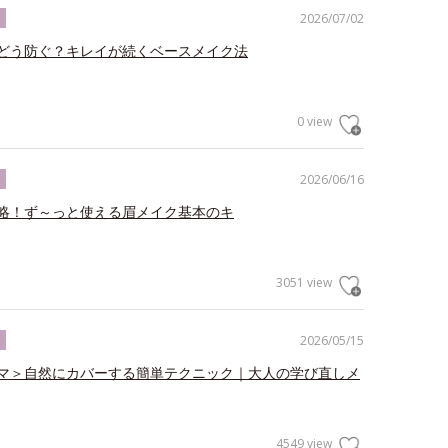
2026/07/02
ク
どう防ぐ？キレイが続くベースメイク法
0 view
2026/06/16
ク
略！ず～っと使える眉メイク基本のキ
3051 view
2026/05/15
ク
マ＞自然にカバーする簡単テクニック｜大人の学び直しメ
4549 view