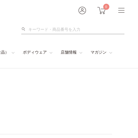
0
検
索
食品）
ボディウェア
店舗情報
マガジン