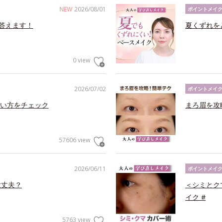
NEW
2026/08/01
ポイントメイ
答えます！
夏くずれを
0 view
2026/07/02
ポイントメイ
い方をチェック
まろ眉を攻
57606 view
2026/06/11
ポイントメイ
大丈夫？
＜シミとク
イク #
5763 view