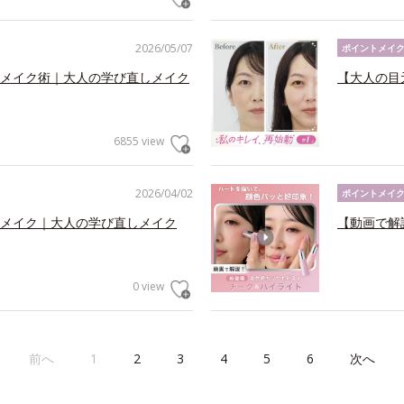
2026/05/07
ポイントメイ
メイク術｜大人の学び直しメイク
【大人の目
6855 view
2026/04/02
ポイントメイ
メイク｜大人の学び直しメイク
【動画で解
0 view
前へ
1
2
3
4
5
6
次へ