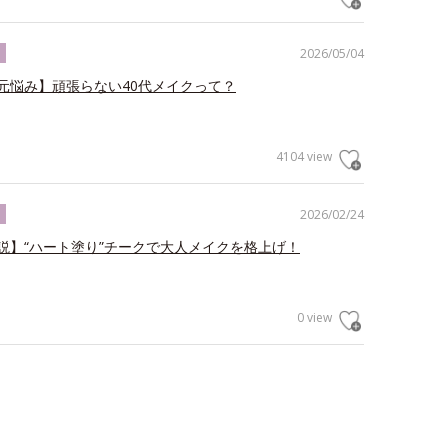
2026/05/04
ク
元悩み】頑張らない40代メイクって？
4104 view
2026/02/24
ク
説】“ハート塗り”チークで大人メイクを格上げ！
0 view