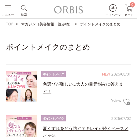
0
メニュー
検索
マイページ
カート
TOP
マガジン（美容情報・読み物）
ポイントメイクのまとめ
ポイントメイクのまとめ
NEW
2026/08/01
ポイントメイク
色選びが難しい…大人の目元悩みに答えま
す！
0 view
2026/07/02
ポイントメイク
夏くずれをどう防ぐ？キレイが続くベースメ
イク法