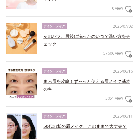
0 view
2026/07/02
ポイントメイク
そのパフ、最後に洗ったのいつ？洗い方をチ
ェック
57606 view
2026/06/16
ポイントメイク
まろ眉を攻略！ず～っと使える眉メイク基本
のキ
3051 view
2026/06/11
ポイントメイク
50代の私の眉メイク、このままで大丈夫？