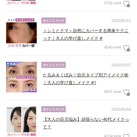
5763 view
2026/05/15
ポイントメイク
＜シミとクマ＞自然にカバーする簡単テクニ
ック｜大人の学び直しメイク #
4549 view
2026/05/07
ポイントメイク
たるみ＆くぼみ！目元タイプ別アイメイク術
｜大人の学び直しメイク #1
6855 view
2026/05/04
ポイントメイク
【大人の目元悩み】頑張らない40代メイクっ
て？
4104 view