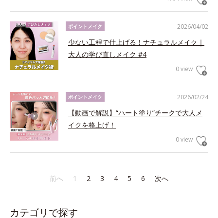
2026/04/02
ポイントメイク
少ない工程で仕上げる！ナチュラルメイク｜
大人の学び直しメイク #4
0 view
2026/02/24
ポイントメイク
【動画で解説】“ハート塗り”チークで大人メ
イクを格上げ！
0 view
前へ
1
2
3
4
5
6
次へ
カテゴリで探す