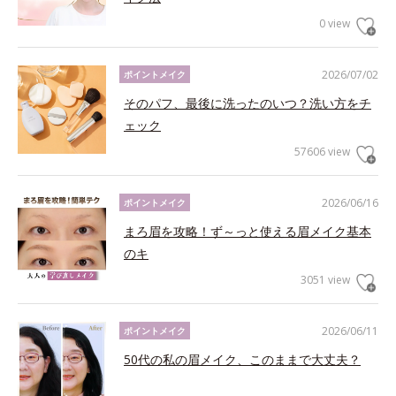
0 view
2026/07/02
ポイントメイク
そのパフ、最後に洗ったのいつ？洗い方をチ
ェック
57606 view
2026/06/16
ポイントメイク
まろ眉を攻略！ず～っと使える眉メイク基本
のキ
3051 view
2026/06/11
ポイントメイク
50代の私の眉メイク、このままで大丈夫？