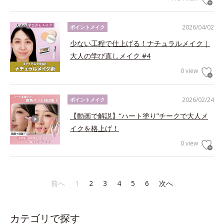
2026/04/02
ポイントメイク
少ない工程で仕上げる！ナチュラルメイク｜
大人の学び直しメイク #4
0 view
2026/02/24
ポイントメイク
【動画で解説】“ハート塗り”チークで大人メ
イクを格上げ！
0 view
前へ
1
2
3
4
5
6
次へ
カテゴリで探す