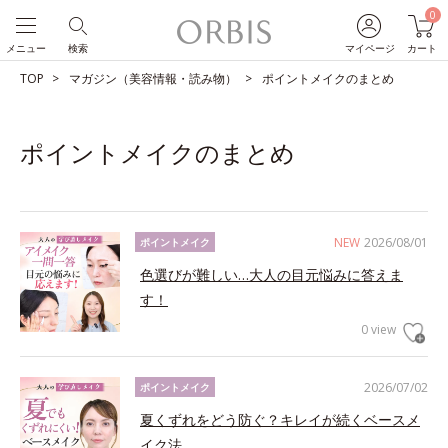
0
メニュー
検索
マイページ
カート
TOP
マガジン（美容情報・読み物）
ポイントメイクのまとめ
ポイントメイクのまとめ
NEW
2026/08/01
ポイントメイク
色選びが難しい…大人の目元悩みに答えま
す！
0 view
2026/07/02
ポイントメイク
夏くずれをどう防ぐ？キレイが続くベースメ
イク法