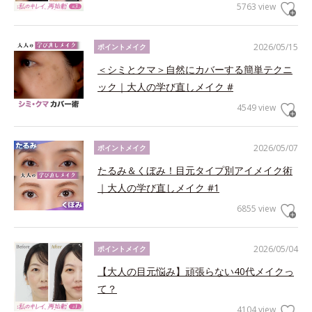
5763 view
2026/05/15
ポイントメイク
＜シミとクマ＞自然にカバーする簡単テクニ
ック｜大人の学び直しメイク #
4549 view
2026/05/07
ポイントメイク
たるみ＆くぼみ！目元タイプ別アイメイク術
｜大人の学び直しメイク #1
6855 view
2026/05/04
ポイントメイク
【大人の目元悩み】頑張らない40代メイクっ
て？
4104 view