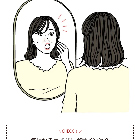
＼CHECK ！／