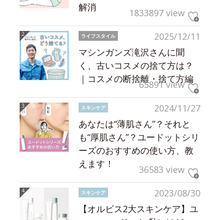
解消
1833897 view
2025/12/11
ライフスタイル
マシンガンズ滝沢さんに聞
く、古いコスメの捨て方は？
｜コスメの断捨離・捨て方編
65891 view
2024/11/27
スキンケア
あなたは“薄肌さん”？それと
も“厚肌さん”？ユードットシリ
ーズのおすすめの使い方、教
えます！
36583 view
2023/08/30
スキンケア
【オルビス2大スキンケア】ユ