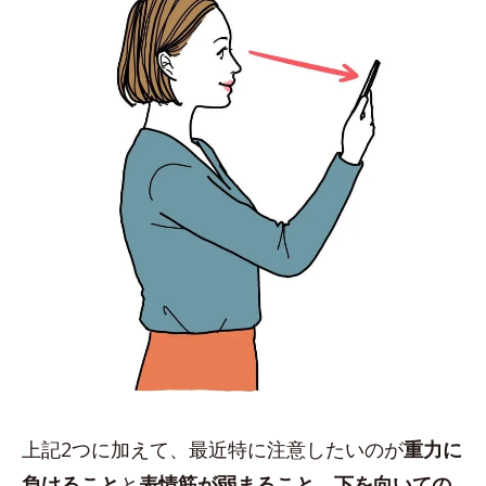
上記2つに加えて、最近特に注意したいのが
重力に
負けること
と
表情筋が弱まること
。
下を向いての