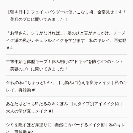
【朝＆日中】フェイスパウダーの使いこなし術、全部見せます！
｜美容のプロに聞いてみました！
「お母さん、シミがなければ…」娘のひと言がきっかけ。ノーメ
イク派の私がナチュラルメイクを学びます｜私のキレイ、再始動
＃4
年末年始も体型キープ！休み明けの“ドキッ”を防ぐ3つのヒント
｜美容のプロに聞いてみました！
40代の私にちょうどいい。目元悩みに応える変身メイク｜私のキ
レイ、再始動 #1
あなたはどっち!? たるみ＆くぼみ 目元タイプ別アイメイク術｜
大人の学び直しメイク #1
シミを隠すほど厚塗りに…自然にカバーするメイク術｜私のキレ
イ、再始動 #2