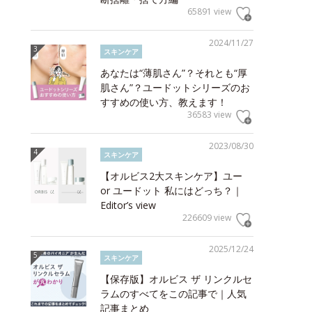
65891 view
2024/11/27
スキンケア
あなたは“薄肌さん”？それとも“厚
肌さん”？ユードットシリーズのお
すすめの使い方、教えます！
36583 view
2023/08/30
スキンケア
【オルビス2大スキンケア】ユー
or ユードット 私にはどっち？｜
Editor’s view
226609 view
2025/12/24
スキンケア
【保存版】オルビス ザ リンクルセ
ラムのすべてをこの記事で｜人気
記事まとめ