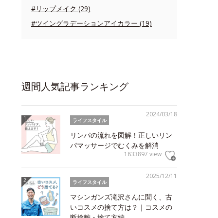
#リップメイク (29)
#ツイングラデーションアイカラー (19)
週間人気記事ランキング
2024/03/18
ライフスタイル
リンパの流れを図解！正しいリン
パマッサージでむくみを解消
1833897 view
2025/12/11
ライフスタイル
マシンガンズ滝沢さんに聞く、古
いコスメの捨て方は？｜コスメの
断捨離・捨て方編