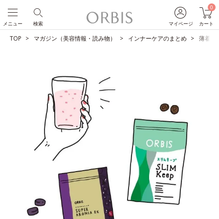
0
メニュー
検索
マイページ
カート
TOP
マガジン（美容情報・読み物）
インナーケアのまとめ
薄着の