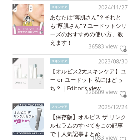
2024/11/27
スキンケア
あなたは“薄肌さん”？それと
も“厚肌さん”？ユードットシリ
ーズのおすすめの使い方、教
えます！
36583 view
2023/08/30
スキンケア
【オルビス2大スキンケア】ユ
ー or ユードット 私にはどっ
ち？｜Editor’s view
226609 view
2025/12/24
スキンケア
【保存版】オルビス ザ リンク
ルセラムのすべてをこの記事
で｜人気記事まとめ
1033 view