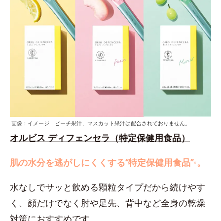
画像：イメージ ピーチ果汁、マスカット果汁は配合されておりません。
オルビス ディフェンセラ（特定保健用食品）
肌の水分を逃がしにくくする“特定保健用食品”
。
*
水なしでサッと飲める顆粒タイプだから続けやす
く、顔だけでなく肘や足先、背中など全身の乾燥
対策におすすめです。