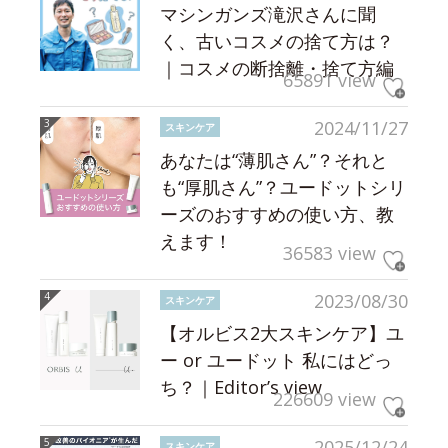
マシンガンズ滝沢さんに聞
く、古いコスメの捨て方は？
｜コスメの断捨離・捨て方編
65891 view
2024/11/27
スキンケア
あなたは“薄肌さん”？それと
も“厚肌さん”？ユードットシリ
ーズのおすすめの使い方、教
えます！
36583 view
2023/08/30
スキンケア
【オルビス2大スキンケア】ユ
ー or ユードット 私にはどっ
ち？｜Editor’s view
226609 view
2025/12/24
スキンケア