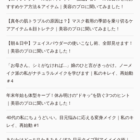
すすめケア方法＆アイテム｜美容のプロに聞いてみました！
【真冬の肌トラブルの原因は？】マスク着用の季節を乗り切るケ
アアイテム＆顔トレテク｜美容のプロに聞いてみました！
【朝＆日中】フェイスパウダーの使いこなし術、全部見せます！
｜美容のプロに聞いてみました！
「お母さん、シミがなければ…」娘のひと言がきっかけ。ノーメ
イク派の私がナチュラルメイクを学びます｜私のキレイ、再始動
＃4
年末年始も体型キープ！休み明けの“ドキッ”を防ぐ3つのヒント
｜美容のプロに聞いてみました！
40代の私にちょうどいい。目元悩みに応える変身メイク｜私のキ
レイ、再始動 #1
あなたはどっち!? たるみ＆くぼみ 目元タイプ別アイメイク術｜