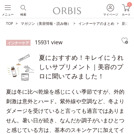
0
メニュー
検索
マイページ
カート
TOP
マガジン（美容情報・読み物）
インナーケアのまとめ
夏にお
15931 view
インナーケア
夏におすすめ！キレイにうれ
しいサプリメント｜美容のプ
ロに聞いてみました！
夏は冬に比べ乾燥を感じにくい季節ですが、外的
刺激は意外とハード。紫外線や空調など、冬より
ダメージを受けていると言っても過言ではありま
せん。暑い日が続き、なんだか調子がいまひとつ
と感じている方は、基本のスキンケアに加えてイ