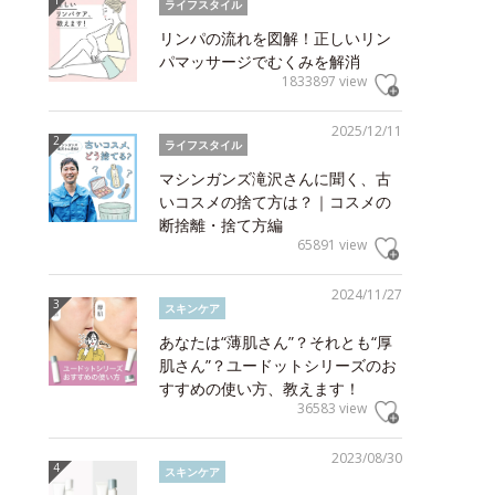
ライフスタイル
リンパの流れを図解！正しいリン
パマッサージでむくみを解消
1833897 view
2025/12/11
ライフスタイル
マシンガンズ滝沢さんに聞く、古
いコスメの捨て方は？｜コスメの
断捨離・捨て方編
65891 view
2024/11/27
スキンケア
あなたは“薄肌さん”？それとも“厚
肌さん”？ユードットシリーズのお
すすめの使い方、教えます！
36583 view
2023/08/30
スキンケア