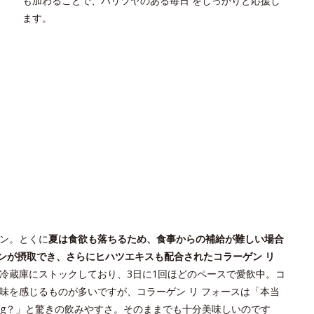
も加わることで、ハリツヤのある毎日 をしっかりと応援し
ます。
ン。とくに
夏は食欲も落ちるため、食事からの補給が難しい場合
ンが摂取でき、さらにヒハツエキスも配合されたコラーゲン リ
冷蔵庫にストックしており、3日に1回ほどのペースで愛飲中。コ
味を感じるものが多いですが、コラーゲン リ フォースは「本当
0mg？」と驚きの飲みやすさ。そのままでも十分美味しいのです