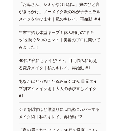
「お母さん、シミがなければ…」娘のひと言
がきっかけ。ノーメイク派の私がナチュラル
メイクを学びます｜私のキレイ、再始動 ＃4
年末年始も体型キープ！休み明けの“ドキ
ッ”を防ぐ3つのヒント｜美容のプロに聞いて
みました！
40代の私にちょうどいい。目元悩みに応え
る変身メイク｜私のキレイ、再始動 #1
あなたはどっち!? たるみ＆くぼみ 目元タイ
プ別アイメイク術｜大人の学び直しメイク
#1
シミを隠すほど厚塗りに…自然にカバーする
メイク術｜私のキレイ、再始動 #2
「私の眉これでいい？」50代で見直したい