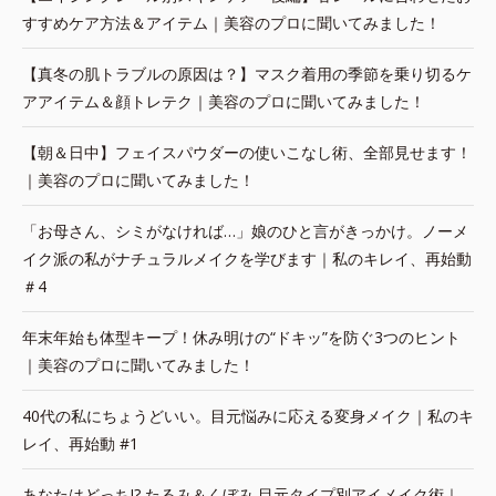
すすめケア方法＆アイテム｜美容のプロに聞いてみました！
【真冬の肌トラブルの原因は？】マスク着用の季節を乗り切るケ
アアイテム＆顔トレテク｜美容のプロに聞いてみました！
【朝＆日中】フェイスパウダーの使いこなし術、全部見せます！
｜美容のプロに聞いてみました！
「お母さん、シミがなければ…」娘のひと言がきっかけ。ノーメ
イク派の私がナチュラルメイクを学びます｜私のキレイ、再始動
＃4
年末年始も体型キープ！休み明けの“ドキッ”を防ぐ3つのヒント
｜美容のプロに聞いてみました！
40代の私にちょうどいい。目元悩みに応える変身メイク｜私のキ
レイ、再始動 #1
あなたはどっち!? たるみ＆くぼみ 目元タイプ別アイメイク術｜