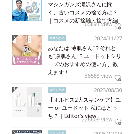
マシンガンズ滝沢さんに聞
く、古いコスメの捨て方は？
｜コスメの断捨離・捨て方編
65891 view
2024/11/27
スキンケア
あなたは“薄肌さん”？それと
も“厚肌さん”？ユードットシリ
ーズのおすすめの使い方、教
えます！
36583 view
2023/08/30
スキンケア
【オルビス2大スキンケア】ユ
ー or ユードット 私にはどっ
ち？｜Editor’s view
226609 view
2025/12/24
スキンケア