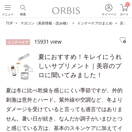
0
メニュー
検索
マイページ
カート
TOP
マガジン（美容情報・読み物）
インナーケアのまとめ
夏にお
15931 view
インナーケア
夏におすすめ！キレイにうれ
しいサプリメント｜美容のプ
ロに聞いてみました！
夏は冬に比べ乾燥を感じにくい季節ですが、外的
刺激は意外とハード。紫外線や空調など、冬より
ダメージを受けていると言っても過言ではありま
せん。暑い日が続き、なんだか調子がいまひとつ
と感じている方は、基本のスキンケアに加えてイ