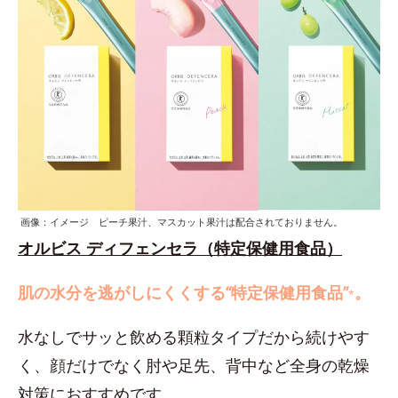
画像：イメージ ピーチ果汁、マスカット果汁は配合されておりません。
オルビス ディフェンセラ（特定保健用食品）
肌の水分を逃がしにくくする“特定保健用食品”
。
*
水なしでサッと飲める顆粒タイプだから続けやす
く、顔だけでなく肘や足先、背中など全身の乾燥
対策におすすめです。