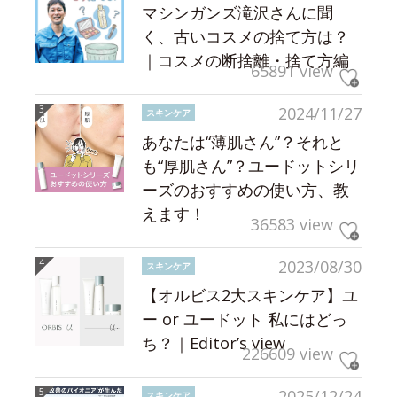
マシンガンズ滝沢さんに聞
く、古いコスメの捨て方は？
｜コスメの断捨離・捨て方編
65891 view
2024/11/27
スキンケア
あなたは“薄肌さん”？それと
も“厚肌さん”？ユードットシリ
ーズのおすすめの使い方、教
えます！
36583 view
2023/08/30
スキンケア
【オルビス2大スキンケア】ユ
ー or ユードット 私にはどっ
ち？｜Editor’s view
226609 view
2025/12/24
スキンケア