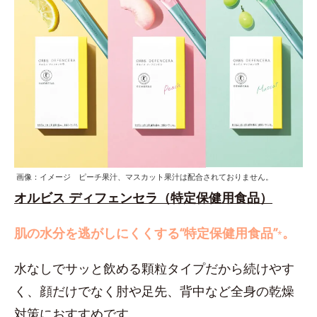
画像：イメージ ピーチ果汁、マスカット果汁は配合されておりません。
オルビス ディフェンセラ（特定保健用食品）
肌の水分を逃がしにくくする“特定保健用食品”
。
*
水なしでサッと飲める顆粒タイプだから続けやす
く、顔だけでなく肘や足先、背中など全身の乾燥
対策におすすめです。