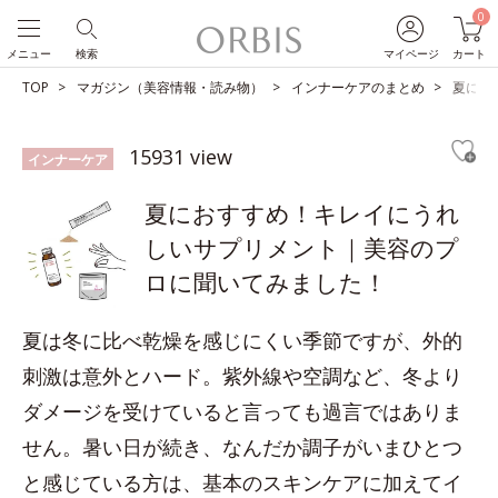
0
メニュー
検索
マイページ
カート
TOP
マガジン（美容情報・読み物）
インナーケアのまとめ
夏にお
15931 view
インナーケア
夏におすすめ！キレイにうれ
しいサプリメント｜美容のプ
ロに聞いてみました！
夏は冬に比べ乾燥を感じにくい季節ですが、外的
刺激は意外とハード。紫外線や空調など、冬より
ダメージを受けていると言っても過言ではありま
せん。暑い日が続き、なんだか調子がいまひとつ
と感じている方は、基本のスキンケアに加えてイ