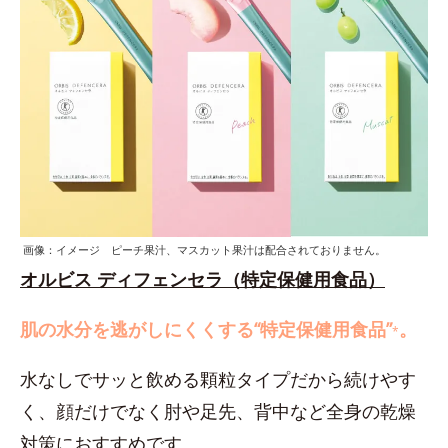
画像：イメージ ピーチ果汁、マスカット果汁は配合されておりません。
オルビス ディフェンセラ（特定保健用食品）
肌の水分を逃がしにくくする“特定保健用食品”
。
*
水なしでサッと飲める顆粒タイプだから続けやす
く、顔だけでなく肘や足先、背中など全身の乾燥
対策におすすめです。