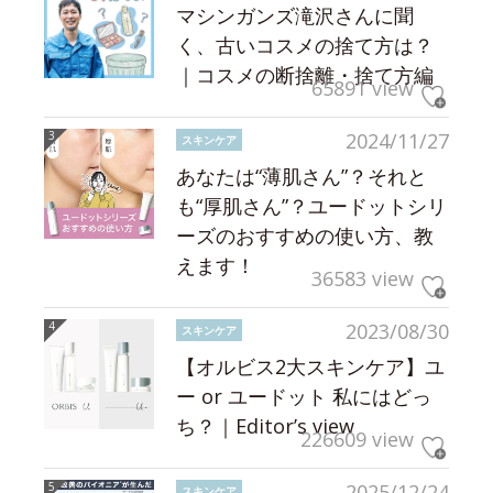
マシンガンズ滝沢さんに聞
く、古いコスメの捨て方は？
｜コスメの断捨離・捨て方編
65891 view
2024/11/27
スキンケア
あなたは“薄肌さん”？それと
も“厚肌さん”？ユードットシリ
ーズのおすすめの使い方、教
えます！
36583 view
2023/08/30
スキンケア
【オルビス2大スキンケア】ユ
ー or ユードット 私にはどっ
ち？｜Editor’s view
226609 view
2025/12/24
スキンケア