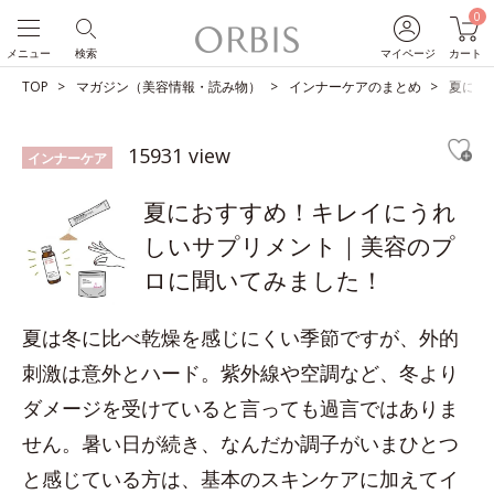
0
メニュー
検索
マイページ
カート
TOP
マガジン（美容情報・読み物）
インナーケアのまとめ
夏にお
15931 view
インナーケア
夏におすすめ！キレイにうれ
しいサプリメント｜美容のプ
ロに聞いてみました！
夏は冬に比べ乾燥を感じにくい季節ですが、外的
刺激は意外とハード。紫外線や空調など、冬より
ダメージを受けていると言っても過言ではありま
せん。暑い日が続き、なんだか調子がいまひとつ
と感じている方は、基本のスキンケアに加えてイ