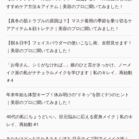
すすめケア方法＆アイテム｜美容のプロに聞いてみました！
【真冬の肌トラブルの原因は？】マスク着用の季節を乗り切るケ
アアイテム＆顔トレテク｜美容のプロに聞いてみました！
【朝＆日中】フェイスパウダーの使いこなし術、全部見せます！
｜美容のプロに聞いてみました！
「お母さん、シミがなければ…」娘のひと言がきっかけ。ノーメ
イク派の私がナチュラルメイクを学びます｜私のキレイ、再始動
＃4
年末年始も体型キープ！休み明けの“ドキッ”を防ぐ3つのヒント
｜美容のプロに聞いてみました！
40代の私にちょうどいい。目元悩みに応える変身メイク｜私のキ
レイ、再始動 #1
あなたはどっち!? たるみ＆くぼみ 目元タイプ別アイメイク術｜