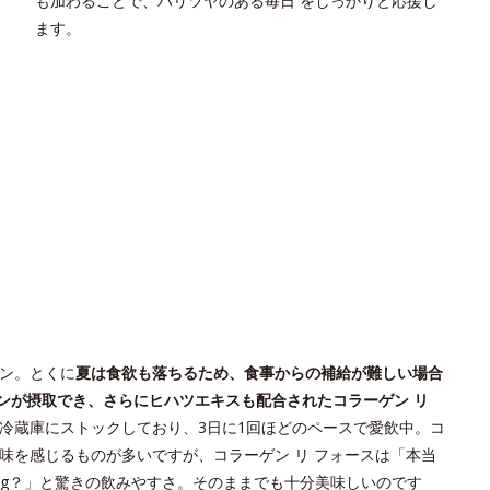
も加わることで、ハリツヤのある毎日 をしっかりと応援し
ます。
ン。とくに
夏は食欲も落ちるため、食事からの補給が難しい場合
ンが摂取でき、さらにヒハツエキスも配合されたコラーゲン リ
冷蔵庫にストックしており、3日に1回ほどのペースで愛飲中。コ
味を感じるものが多いですが、コラーゲン リ フォースは「本当
0mg？」と驚きの飲みやすさ。そのままでも十分美味しいのです