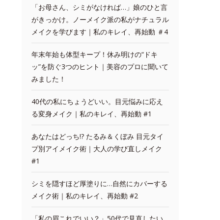
「お母さん、シミがなければ…」娘のひと言
がきっかけ。ノーメイク派の私がナチュラル
メイクを学びます｜私のキレイ、再始動 ＃4
年末年始も体型キープ！休み明けの“ドキ
ッ”を防ぐ3つのヒント｜美容のプロに聞いて
みました！
40代の私にちょうどいい。目元悩みに応え
る変身メイク｜私のキレイ、再始動 #1
あなたはどっち!? たるみ＆くぼみ 目元タイ
プ別アイメイク術｜大人の学び直しメイク
#1
シミを隠すほど厚塗りに…自然にカバーする
メイク術｜私のキレイ、再始動 #2
「私の眉これでいい？」50代で見直したい