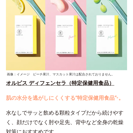
画像：イメージ ピーチ果汁、マスカット果汁は配合されておりません。
オルビス ディフェンセラ（特定保健用食品）
肌の水分を逃がしにくくする“特定保健用食品”
。
*
水なしでサッと飲める顆粒タイプだから続けやす
く、顔だけでなく肘や足先、背中など全身の乾燥
対策におすすめです。