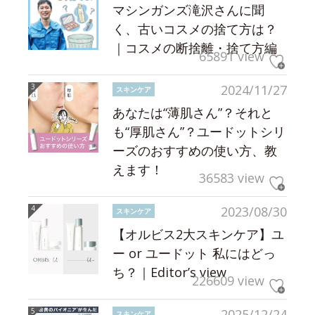
マシンガンズ滝沢さんに聞
く、古いコスメの捨て方は？
｜コスメの断捨離・捨て方編
65891 view
2024/11/27
スキンケア
あなたは“薄肌さん”？それと
も“厚肌さん”？ユードットシリ
ーズのおすすめの使い方、教
えます！
36583 view
2023/08/30
スキンケア
【オルビス2大スキンケア】ユ
ー or ユードット 私にはどっ
ち？｜Editor’s view
226609 view
2025/12/24
スキンケア