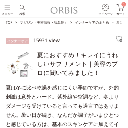
0
メニュー
検索
マイページ
カート
TOP
マガジン（美容情報・読み物）
インナーケアのまとめ
夏にお
15931 view
インナーケア
夏におすすめ！キレイにうれ
しいサプリメント｜美容のプ
ロに聞いてみました！
夏は冬に比べ乾燥を感じにくい季節ですが、外的
刺激は意外とハード。紫外線や空調など、冬より
ダメージを受けていると言っても過言ではありま
せん。暑い日が続き、なんだか調子がいまひとつ
と感じている方は、基本のスキンケアに加えてイ