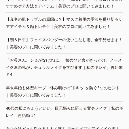
すすめケア方法＆アイテム｜美容のプロに聞いてみました！
【真冬の肌トラブルの原因は？】マスク着用の季節を乗り切るケ
アアイテム＆顔トレテク｜美容のプロに聞いてみました！
【朝＆日中】フェイスパウダーの使いこなし術、全部見せます！
｜美容のプロに聞いてみました！
「お母さん、シミがなければ…」娘のひと言がきっかけ。ノーメ
イク派の私がナチュラルメイクを学びます｜私のキレイ、再始動
＃4
年末年始も体型キープ！休み明けの“ドキッ”を防ぐ3つのヒント
｜美容のプロに聞いてみました！
40代の私にちょうどいい。目元悩みに応える変身メイク｜私のキ
レイ、再始動 #1
あなたはどっち!? たるみ＆くぼみ 目元タイプ別アイメイク術｜