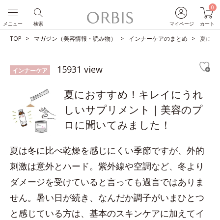
0
メニュー
検索
マイページ
カート
TOP
マガジン（美容情報・読み物）
インナーケアのまとめ
夏にお
15931 view
インナーケア
夏におすすめ！キレイにうれ
しいサプリメント｜美容のプ
ロに聞いてみました！
夏は冬に比べ乾燥を感じにくい季節ですが、外的
刺激は意外とハード。紫外線や空調など、冬より
ダメージを受けていると言っても過言ではありま
せん。暑い日が続き、なんだか調子がいまひとつ
と感じている方は、基本のスキンケアに加えてイ