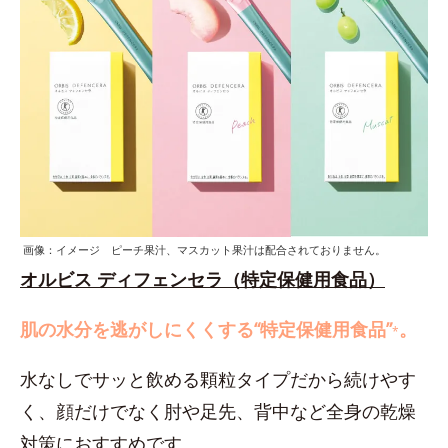
画像：イメージ ピーチ果汁、マスカット果汁は配合されておりません。
オルビス ディフェンセラ（特定保健用食品）
肌の水分を逃がしにくくする“特定保健用食品”
。
*
水なしでサッと飲める顆粒タイプだから続けやす
く、顔だけでなく肘や足先、背中など全身の乾燥
対策におすすめです。