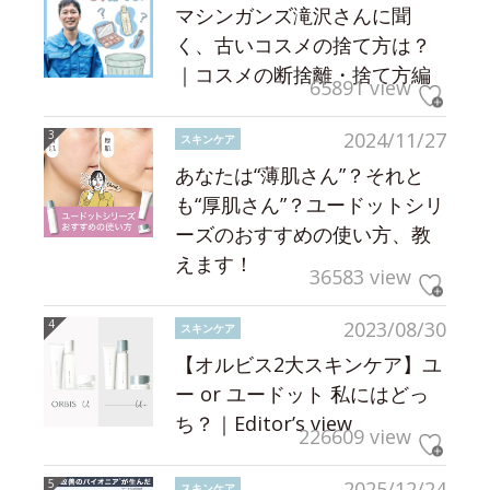
マシンガンズ滝沢さんに聞
く、古いコスメの捨て方は？
｜コスメの断捨離・捨て方編
65891 view
2024/11/27
スキンケア
あなたは“薄肌さん”？それと
も“厚肌さん”？ユードットシリ
ーズのおすすめの使い方、教
えます！
36583 view
2023/08/30
スキンケア
【オルビス2大スキンケア】ユ
ー or ユードット 私にはどっ
ち？｜Editor’s view
226609 view
2025/12/24
スキンケア