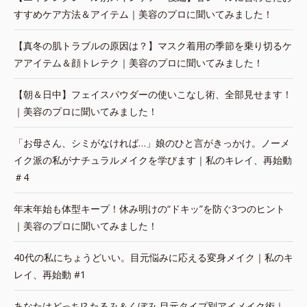
すすめケア方法＆アイテム｜美容のプロに聞いてみました！
【真冬の肌トラブルの原因は？】マスク着用の季節を乗り切るケ
アアイテム＆顔トレテク｜美容のプロに聞いてみました！
【朝＆日中】フェイスパウダーの使いこなし術、全部見せます！
｜美容のプロに聞いてみました！
「お母さん、シミがなければ…」娘のひと言がきっかけ。ノーメ
イク派の私がナチュラルメイクを学びます｜私のキレイ、再始動
＃4
年末年始も体型キープ！休み明けの“ドキッ”を防ぐ3つのヒント
｜美容のプロに聞いてみました！
40代の私にちょうどいい。目元悩みに応える変身メイク｜私のキ
レイ、再始動 #1
あなたはどっち!? たるみ＆くぼみ 目元タイプ別アイメイク術｜