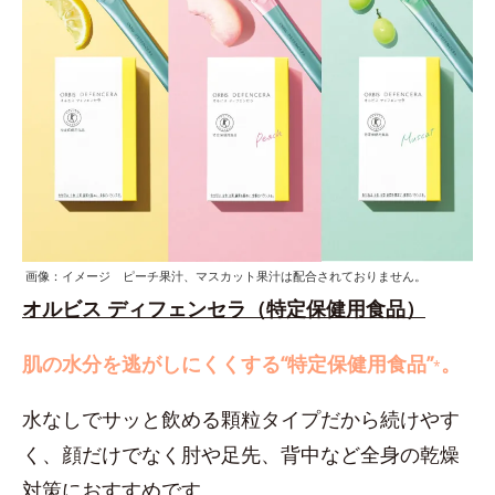
画像：イメージ ピーチ果汁、マスカット果汁は配合されておりません。
オルビス ディフェンセラ（特定保健用食品）
肌の水分を逃がしにくくする“特定保健用食品”
。
*
水なしでサッと飲める顆粒タイプだから続けやす
く、顔だけでなく肘や足先、背中など全身の乾燥
対策におすすめです。