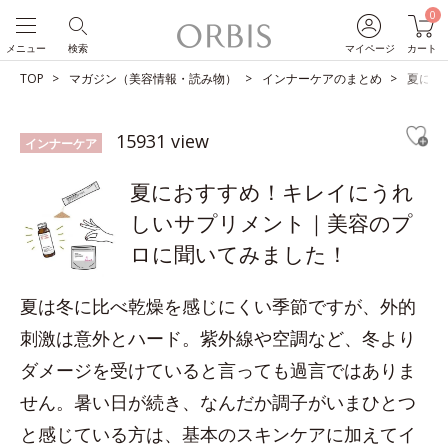
0
メニュー
検索
マイページ
カート
TOP
マガジン（美容情報・読み物）
インナーケアのまとめ
夏にお
15931 view
インナーケア
夏におすすめ！キレイにうれ
しいサプリメント｜美容のプ
ロに聞いてみました！
夏は冬に比べ乾燥を感じにくい季節ですが、外的
刺激は意外とハード。紫外線や空調など、冬より
ダメージを受けていると言っても過言ではありま
せん。暑い日が続き、なんだか調子がいまひとつ
と感じている方は、基本のスキンケアに加えてイ