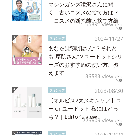
マシンガンズ滝沢さんに聞
く、古いコスメの捨て方は？
｜コスメの断捨離・捨て方編
65891 view
2024/11/27
スキンケア
あなたは“薄肌さん”？それと
も“厚肌さん”？ユードットシリ
ーズのおすすめの使い方、教
えます！
36583 view
2023/08/30
スキンケア
【オルビス2大スキンケア】ユ
ー or ユードット 私にはどっ
ち？｜Editor’s view
226609 view
2025/12/24
スキンケア