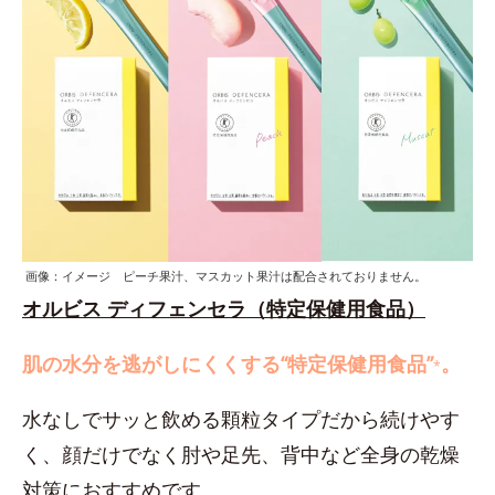
画像：イメージ ピーチ果汁、マスカット果汁は配合されておりません。
オルビス ディフェンセラ（特定保健用食品）
肌の水分を逃がしにくくする“特定保健用食品”
。
*
水なしでサッと飲める顆粒タイプだから続けやす
く、顔だけでなく肘や足先、背中など全身の乾燥
対策におすすめです。