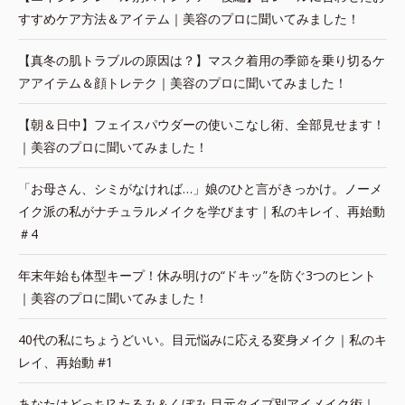
すすめケア方法＆アイテム｜美容のプロに聞いてみました！
【真冬の肌トラブルの原因は？】マスク着用の季節を乗り切るケ
アアイテム＆顔トレテク｜美容のプロに聞いてみました！
【朝＆日中】フェイスパウダーの使いこなし術、全部見せます！
｜美容のプロに聞いてみました！
「お母さん、シミがなければ…」娘のひと言がきっかけ。ノーメ
イク派の私がナチュラルメイクを学びます｜私のキレイ、再始動
＃4
年末年始も体型キープ！休み明けの“ドキッ”を防ぐ3つのヒント
｜美容のプロに聞いてみました！
40代の私にちょうどいい。目元悩みに応える変身メイク｜私のキ
レイ、再始動 #1
あなたはどっち!? たるみ＆くぼみ 目元タイプ別アイメイク術｜