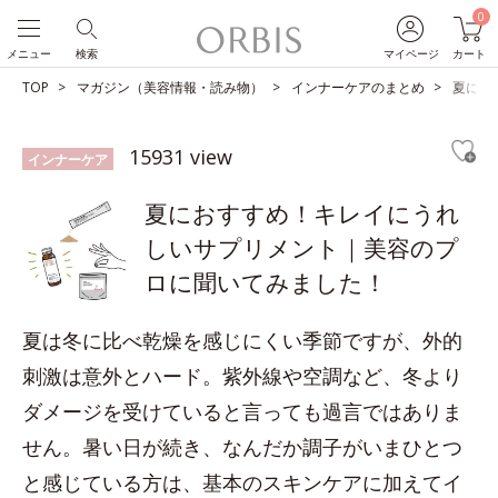
0
メニュー
検索
マイページ
カート
TOP
マガジン（美容情報・読み物）
インナーケアのまとめ
夏にお
15931 view
インナーケア
夏におすすめ！キレイにうれ
しいサプリメント｜美容のプ
ロに聞いてみました！
夏は冬に比べ乾燥を感じにくい季節ですが、外的
刺激は意外とハード。紫外線や空調など、冬より
ダメージを受けていると言っても過言ではありま
せん。暑い日が続き、なんだか調子がいまひとつ
と感じている方は、基本のスキンケアに加えてイ