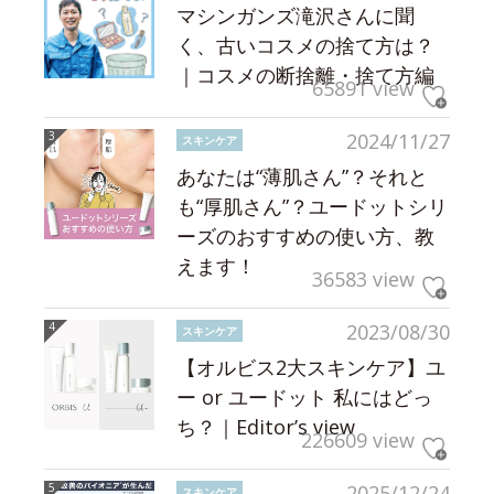
マシンガンズ滝沢さんに聞
く、古いコスメの捨て方は？
｜コスメの断捨離・捨て方編
65891 view
2024/11/27
スキンケア
あなたは“薄肌さん”？それと
も“厚肌さん”？ユードットシリ
ーズのおすすめの使い方、教
えます！
36583 view
2023/08/30
スキンケア
【オルビス2大スキンケア】ユ
ー or ユードット 私にはどっ
ち？｜Editor’s view
226609 view
2025/12/24
スキンケア