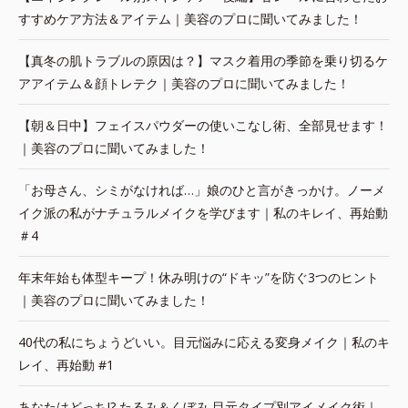
すすめケア方法＆アイテム｜美容のプロに聞いてみました！
【真冬の肌トラブルの原因は？】マスク着用の季節を乗り切るケ
アアイテム＆顔トレテク｜美容のプロに聞いてみました！
【朝＆日中】フェイスパウダーの使いこなし術、全部見せます！
｜美容のプロに聞いてみました！
「お母さん、シミがなければ…」娘のひと言がきっかけ。ノーメ
イク派の私がナチュラルメイクを学びます｜私のキレイ、再始動
＃4
年末年始も体型キープ！休み明けの“ドキッ”を防ぐ3つのヒント
｜美容のプロに聞いてみました！
40代の私にちょうどいい。目元悩みに応える変身メイク｜私のキ
レイ、再始動 #1
あなたはどっち!? たるみ＆くぼみ 目元タイプ別アイメイク術｜