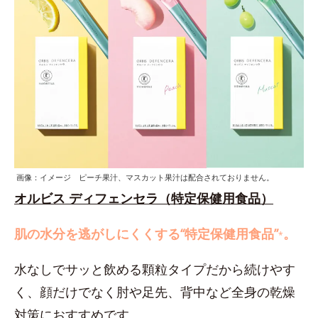
画像：イメージ ピーチ果汁、マスカット果汁は配合されておりません。
オルビス ディフェンセラ（特定保健用食品）
肌の水分を逃がしにくくする“特定保健用食品”
。
*
水なしでサッと飲める顆粒タイプだから続けやす
く、顔だけでなく肘や足先、背中など全身の乾燥
対策におすすめです。