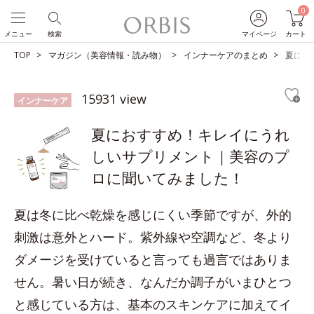
0
メニュー
検索
マイページ
カート
TOP
マガジン（美容情報・読み物）
インナーケアのまとめ
夏にお
15931 view
インナーケア
夏におすすめ！キレイにうれ
しいサプリメント｜美容のプ
ロに聞いてみました！
夏は冬に比べ乾燥を感じにくい季節ですが、外的
刺激は意外とハード。紫外線や空調など、冬より
ダメージを受けていると言っても過言ではありま
せん。暑い日が続き、なんだか調子がいまひとつ
と感じている方は、基本のスキンケアに加えてイ