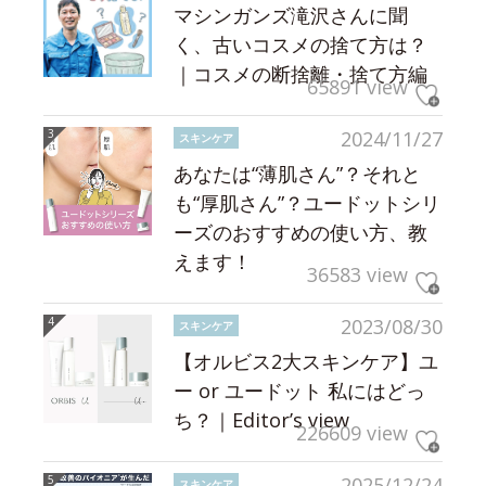
マシンガンズ滝沢さんに聞
く、古いコスメの捨て方は？
｜コスメの断捨離・捨て方編
65891 view
2024/11/27
スキンケア
あなたは“薄肌さん”？それと
も“厚肌さん”？ユードットシリ
ーズのおすすめの使い方、教
えます！
36583 view
2023/08/30
スキンケア
【オルビス2大スキンケア】ユ
ー or ユードット 私にはどっ
ち？｜Editor’s view
226609 view
2025/12/24
スキンケア