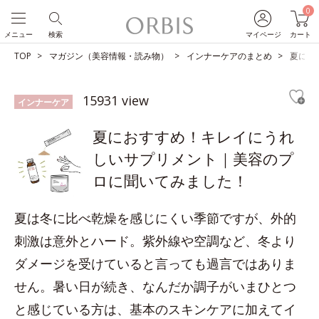
0
メニュー
検索
マイページ
カート
TOP
マガジン（美容情報・読み物）
インナーケアのまとめ
夏にお
15931 view
インナーケア
夏におすすめ！キレイにうれ
しいサプリメント｜美容のプ
ロに聞いてみました！
夏は冬に比べ乾燥を感じにくい季節ですが、外的
刺激は意外とハード。紫外線や空調など、冬より
ダメージを受けていると言っても過言ではありま
せん。暑い日が続き、なんだか調子がいまひとつ
と感じている方は、基本のスキンケアに加えてイ