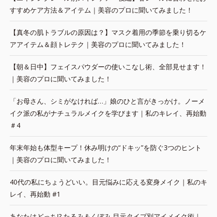
すすめケア方法＆アイテム｜美容のプロに聞いてみました！
【真冬の肌トラブルの原因は？】マスク着用の季節を乗り切るケ
アアイテム＆顔トレテク｜美容のプロに聞いてみました！
【朝＆日中】フェイスパウダーの使いこなし術、全部見せます！
｜美容のプロに聞いてみました！
「お母さん、シミがなければ…」娘のひと言がきっかけ。ノーメ
イク派の私がナチュラルメイクを学びます｜私のキレイ、再始動
＃4
年末年始も体型キープ！休み明けの“ドキッ”を防ぐ3つのヒント
｜美容のプロに聞いてみました！
40代の私にちょうどいい。目元悩みに応える変身メイク｜私のキ
レイ、再始動 #1
あなたはどっち!? たるみ＆くぼみ 目元タイプ別アイメイク術｜