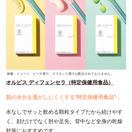
画像：イメージ ピーチ果汁、マスカット果汁は配合されておりません。
オルビス ディフェンセラ（特定保健用食品）
肌の水分を逃がしにくくする“特定保健用食品”
。
*
水なしでサッと飲める顆粒タイプだから続けやす
く、顔だけでなく肘や足先、背中など全身の乾燥
対策におすすめです。