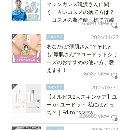
マシンガンズ滝沢さんに聞
く、古いコスメの捨て方は？
｜コスメの断捨離・捨て方編
65891 view
2024/11/27
スキンケア
あなたは“薄肌さん”？それと
も“厚肌さん”？ユードットシリ
ーズのおすすめの使い方、教
えます！
36583 view
2023/08/30
スキンケア
【オルビス2大スキンケア】ユ
ー or ユードット 私にはどっ
ち？｜Editor’s view
226609 view
2025/12/24
スキンケア