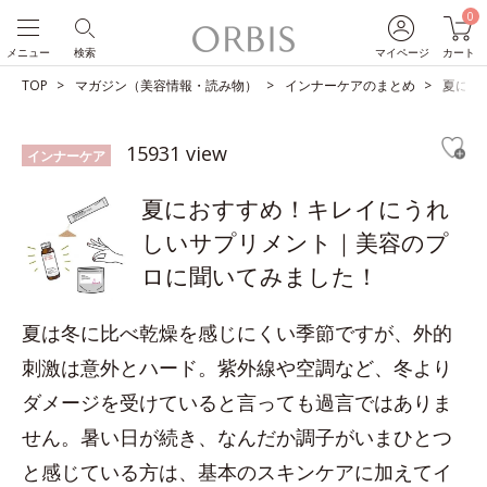
0
メニュー
検索
マイページ
カート
TOP
マガジン（美容情報・読み物）
インナーケアのまとめ
夏にお
15931 view
インナーケア
夏におすすめ！キレイにうれ
しいサプリメント｜美容のプ
ロに聞いてみました！
夏は冬に比べ乾燥を感じにくい季節ですが、外的
刺激は意外とハード。紫外線や空調など、冬より
ダメージを受けていると言っても過言ではありま
せん。暑い日が続き、なんだか調子がいまひとつ
と感じている方は、基本のスキンケアに加えてイ