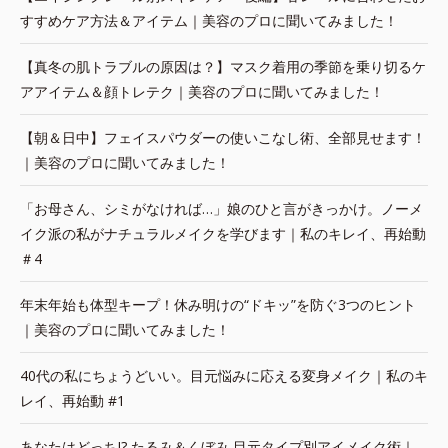
すすめケア方法＆アイテム｜美容のプロに聞いてみました！
【真冬の肌トラブルの原因は？】マスク着用の季節を乗り切るケ
アアイテム＆顔トレテク｜美容のプロに聞いてみました！
【朝＆日中】フェイスパウダーの使いこなし術、全部見せます！
｜美容のプロに聞いてみました！
「お母さん、シミがなければ…」娘のひと言がきっかけ。ノーメ
イク派の私がナチュラルメイクを学びます｜私のキレイ、再始動
＃4
年末年始も体型キープ！休み明けの“ドキッ”を防ぐ3つのヒント
｜美容のプロに聞いてみました！
40代の私にちょうどいい。目元悩みに応える変身メイク｜私のキ
レイ、再始動 #1
あなたはどっち!? たるみ＆くぼみ 目元タイプ別アイメイク術｜