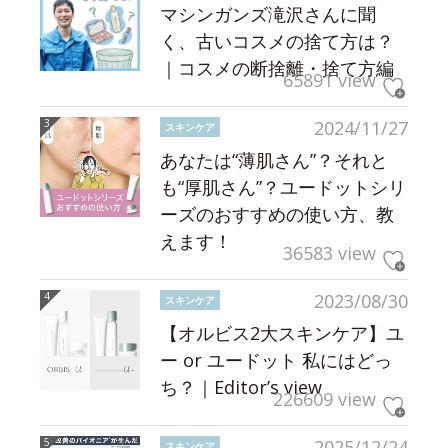
マシンガンズ滝沢さんに聞
く、古いコスメの捨て方は？
｜コスメの断捨離・捨て方編
65891 view
2024/11/27
スキンケア
あなたは“薄肌さん”？それと
も“厚肌さん”？ユードットシリ
ーズのおすすめの使い方、教
えます！
36583 view
2023/08/30
スキンケア
【オルビス2大スキンケア】ユ
ー or ユードット 私にはどっ
ち？｜Editor’s view
226609 view
2025/12/24
スキンケア