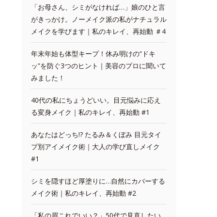
「お母さん、シミがなければ…」娘のひと言
がきっかけ。ノーメイク派の私がナチュラル
メイクを学びます｜私のキレイ、再始動 ＃4
年末年始も体型キープ！休み明けの“ドキ
ッ”を防ぐ3つのヒント｜美容のプロに聞いて
みました！
40代の私にちょうどいい。目元悩みに応え
る変身メイク｜私のキレイ、再始動 #1
あなたはどっち!? たるみ＆くぼみ 目元タイ
プ別アイメイク術｜大人の学び直しメイク
#1
シミを隠すほど厚塗りに…自然にカバーする
メイク術｜私のキレイ、再始動 #2
「私の眉これでいい？」50代で見直したい