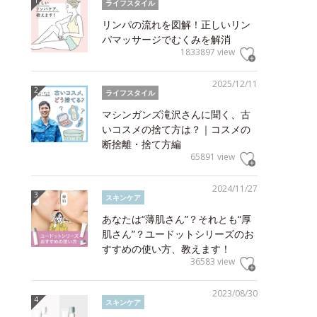
ライフスタイル
リンパの流れを図解！正しいリン
パマッサージでむくみを解消
1833897 view
2025/12/11
ライフスタイル
マシンガンズ滝沢さんに聞く、古
いコスメの捨て方は？｜コスメの
断捨離・捨て方編
65891 view
2024/11/27
スキンケア
あなたは“薄肌さん”？それとも“厚
肌さん”？ユードットシリーズのお
すすめの使い方、教えます！
36583 view
2023/08/30
スキンケア