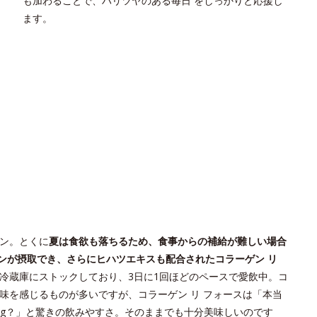
も加わることで、ハリツヤのある毎日 をしっかりと応援し
ます。
ン。とくに
夏は食欲も落ちるため、食事からの補給が難しい場合
ンが摂取でき、さらにヒハツエキスも配合されたコラーゲン リ
冷蔵庫にストックしており、3日に1回ほどのペースで愛飲中。コ
味を感じるものが多いですが、コラーゲン リ フォースは「本当
0mg？」と驚きの飲みやすさ。そのままでも十分美味しいのです