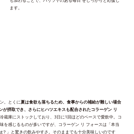
も加わることで、ハリツヤのある毎日 をしっかりと応援し
ます。
ン。とくに
夏は食欲も落ちるため、食事からの補給が難しい場合
ンが摂取でき、さらにヒハツエキスも配合されたコラーゲン リ
冷蔵庫にストックしており、3日に1回ほどのペースで愛飲中。コ
味を感じるものが多いですが、コラーゲン リ フォースは「本当
0mg？」と驚きの飲みやすさ。そのままでも十分美味しいのです