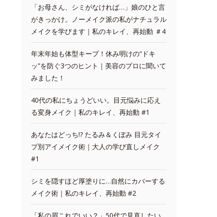
「お母さん、シミがなければ…」娘のひと言
がきっかけ。ノーメイク派の私がナチュラル
メイクを学びます｜私のキレイ、再始動 ＃4
年末年始も体型キープ！休み明けの“ドキ
ッ”を防ぐ3つのヒント｜美容のプロに聞いて
みました！
40代の私にちょうどいい。目元悩みに応え
る変身メイク｜私のキレイ、再始動 #1
あなたはどっち!? たるみ＆くぼみ 目元タイ
プ別アイメイク術｜大人の学び直しメイク
#1
シミを隠すほど厚塗りに…自然にカバーする
メイク術｜私のキレイ、再始動 #2
「私の眉これでいい？」50代で見直したい