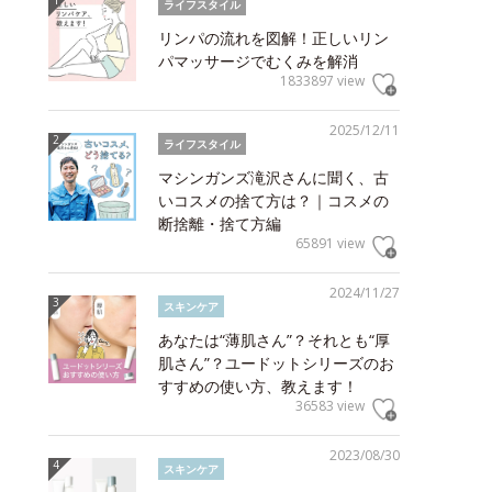
ライフスタイル
リンパの流れを図解！正しいリン
パマッサージでむくみを解消
1833897 view
2025/12/11
ライフスタイル
マシンガンズ滝沢さんに聞く、古
いコスメの捨て方は？｜コスメの
断捨離・捨て方編
65891 view
2024/11/27
スキンケア
あなたは“薄肌さん”？それとも“厚
肌さん”？ユードットシリーズのお
すすめの使い方、教えます！
36583 view
2023/08/30
スキンケア