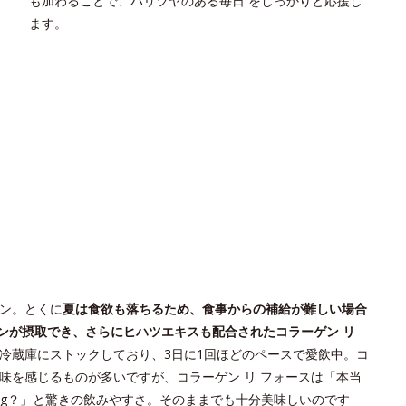
も加わることで、ハリツヤのある毎日 をしっかりと応援し
ます。
ン。とくに
夏は食欲も落ちるため、食事からの補給が難しい場合
ンが摂取でき、さらにヒハツエキスも配合されたコラーゲン リ
冷蔵庫にストックしており、3日に1回ほどのペースで愛飲中。コ
味を感じるものが多いですが、コラーゲン リ フォースは「本当
0mg？」と驚きの飲みやすさ。そのままでも十分美味しいのです