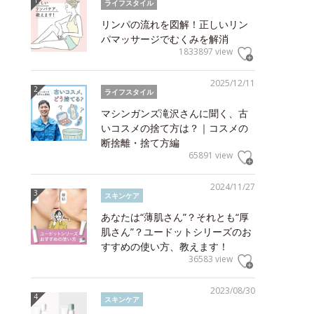
ライフスタイル
リンパの流れを図解！正しいリン
パマッサージでむくみを解消
1833897 view
2025/12/11
ライフスタイル
マシンガンズ滝沢さんに聞く、古
いコスメの捨て方は？｜コスメの
断捨離・捨て方編
65891 view
2024/11/27
スキンケア
あなたは“薄肌さん”？それとも“厚
肌さん”？ユードットシリーズのお
すすめの使い方、教えます！
36583 view
2023/08/30
スキンケア