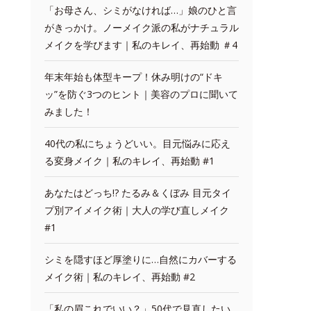
「お母さん、シミがなければ…」娘のひと言
がきっかけ。ノーメイク派の私がナチュラル
メイクを学びます｜私のキレイ、再始動 ＃4
年末年始も体型キープ！休み明けの“ドキ
ッ”を防ぐ3つのヒント｜美容のプロに聞いて
みました！
40代の私にちょうどいい。目元悩みに応え
る変身メイク｜私のキレイ、再始動 #1
あなたはどっち!? たるみ＆くぼみ 目元タイ
プ別アイメイク術｜大人の学び直しメイク
#1
シミを隠すほど厚塗りに…自然にカバーする
メイク術｜私のキレイ、再始動 #2
「私の眉これでいい？」50代で見直したい