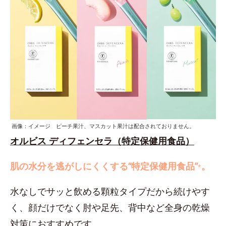
画像：イメージ ピーチ果汁、マスカット果汁は配合されておりません。
オルビス ディフェンセラ（特定保健用食品）
肌の水分を逃がしにくくする“特定保健用食品”
。
*
水なしでサッと飲める顆粒タイプだから続けやす
く、顔だけでなく肘や足先、背中など全身の乾燥
対策におすすめです。