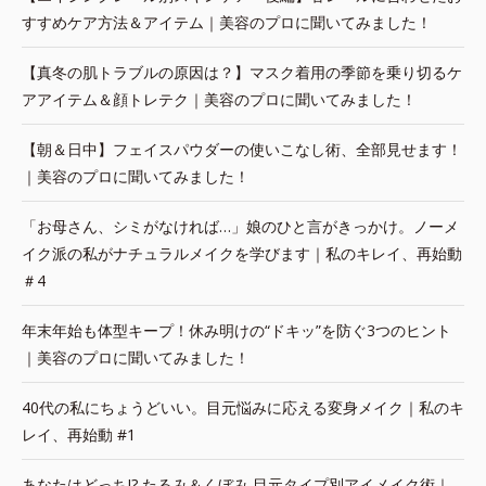
すすめケア方法＆アイテム｜美容のプロに聞いてみました！
【真冬の肌トラブルの原因は？】マスク着用の季節を乗り切るケ
アアイテム＆顔トレテク｜美容のプロに聞いてみました！
【朝＆日中】フェイスパウダーの使いこなし術、全部見せます！
｜美容のプロに聞いてみました！
「お母さん、シミがなければ…」娘のひと言がきっかけ。ノーメ
イク派の私がナチュラルメイクを学びます｜私のキレイ、再始動
＃4
年末年始も体型キープ！休み明けの“ドキッ”を防ぐ3つのヒント
｜美容のプロに聞いてみました！
40代の私にちょうどいい。目元悩みに応える変身メイク｜私のキ
レイ、再始動 #1
あなたはどっち!? たるみ＆くぼみ 目元タイプ別アイメイク術｜