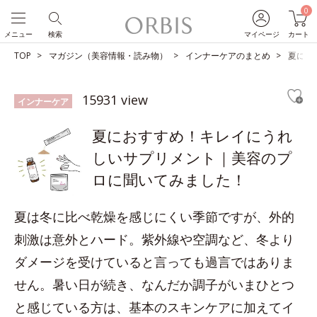
0
メニュー
検索
マイページ
カート
TOP
マガジン（美容情報・読み物）
インナーケアのまとめ
夏にお
15931 view
インナーケア
夏におすすめ！キレイにうれ
しいサプリメント｜美容のプ
ロに聞いてみました！
夏は冬に比べ乾燥を感じにくい季節ですが、外的
刺激は意外とハード。紫外線や空調など、冬より
ダメージを受けていると言っても過言ではありま
せん。暑い日が続き、なんだか調子がいまひとつ
と感じている方は、基本のスキンケアに加えてイ