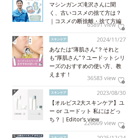
マシンガンズ滝沢さんに聞
く、古いコスメの捨て方は？
｜コスメの断捨離・捨て方編
65891 view
2024/11/27
スキンケア
あなたは“薄肌さん”？それと
も“厚肌さん”？ユードットシリ
ーズのおすすめの使い方、教
えます！
36583 view
2023/08/30
スキンケア
【オルビス2大スキンケア】ユ
ー or ユードット 私にはどっ
ち？｜Editor’s view
226609 view
2025/12/24
スキンケア