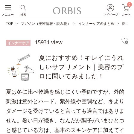
0
メニュー
検索
マイページ
カート
TOP
マガジン（美容情報・読み物）
インナーケアのまとめ
夏にお
15931 view
インナーケア
夏におすすめ！キレイにうれ
しいサプリメント｜美容のプ
ロに聞いてみました！
夏は冬に比べ乾燥を感じにくい季節ですが、外的
刺激は意外とハード。紫外線や空調など、冬より
ダメージを受けていると言っても過言ではありま
せん。暑い日が続き、なんだか調子がいまひとつ
と感じている方は、基本のスキンケアに加えてイ