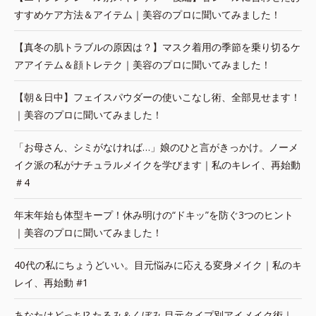
すすめケア方法＆アイテム｜美容のプロに聞いてみました！
【真冬の肌トラブルの原因は？】マスク着用の季節を乗り切るケ
アアイテム＆顔トレテク｜美容のプロに聞いてみました！
【朝＆日中】フェイスパウダーの使いこなし術、全部見せます！
｜美容のプロに聞いてみました！
「お母さん、シミがなければ…」娘のひと言がきっかけ。ノーメ
イク派の私がナチュラルメイクを学びます｜私のキレイ、再始動
＃4
年末年始も体型キープ！休み明けの“ドキッ”を防ぐ3つのヒント
｜美容のプロに聞いてみました！
40代の私にちょうどいい。目元悩みに応える変身メイク｜私のキ
レイ、再始動 #1
あなたはどっち!? たるみ＆くぼみ 目元タイプ別アイメイク術｜