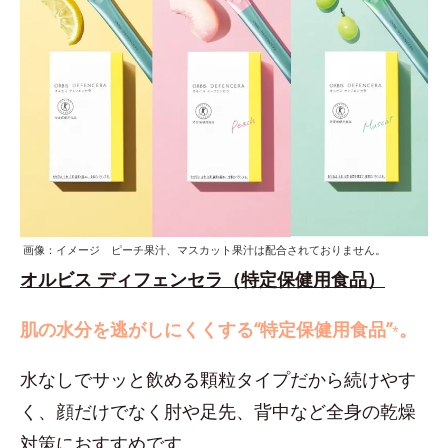
画像：イメージ ピーチ果汁、マスカット果汁は配合されておりません。
オルビス ディフェンセラ（特定保健用食品）
肌の水分を逃がしにくくする“特定保健用食品”
。
*
水なしでサッと飲める顆粒タイプだから続けやす
く、顔だけでなく肘や足先、背中など全身の乾燥
対策におすすめです。