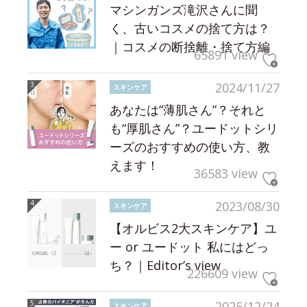
マシンガンズ滝沢さんに聞
く、古いコスメの捨て方は？
｜コスメの断捨離・捨て方編
65891 view
2024/11/27
スキンケア
あなたは“薄肌さん”？それと
も“厚肌さん”？ユードットシリ
ーズのおすすめの使い方、教
えます！
36583 view
2023/08/30
スキンケア
【オルビス2大スキンケア】ユ
ー or ユードット 私にはどっ
ち？｜Editor’s view
226609 view
2025/12/24
スキンケア