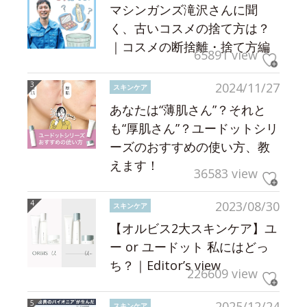
マシンガンズ滝沢さんに聞
く、古いコスメの捨て方は？
｜コスメの断捨離・捨て方編
65891 view
2024/11/27
スキンケア
あなたは“薄肌さん”？それと
も“厚肌さん”？ユードットシリ
ーズのおすすめの使い方、教
えます！
36583 view
2023/08/30
スキンケア
【オルビス2大スキンケア】ユ
ー or ユードット 私にはどっ
ち？｜Editor’s view
226609 view
2025/12/24
スキンケア