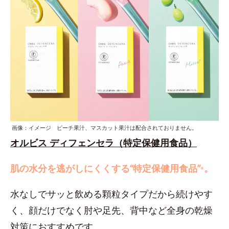
画像：イメージ ピーチ果汁、マスカット果汁は配合されておりません。
オルビス ディフェンセラ（特定保健用食品）
肌の水分を逃がしにくくする“特定保健用食品”
。
*
水なしでサッと飲める顆粒タイプだから続けやす
く、顔だけでなく肘や足先、背中など全身の乾燥
対策におすすめです。