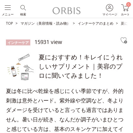
0
メニュー
検索
マイページ
カート
TOP
マガジン（美容情報・読み物）
インナーケアのまとめ
夏にお
15931 view
インナーケア
夏におすすめ！キレイにうれ
しいサプリメント｜美容のプ
ロに聞いてみました！
夏は冬に比べ乾燥を感じにくい季節ですが、外的
刺激は意外とハード。紫外線や空調など、冬より
ダメージを受けていると言っても過言ではありま
せん。暑い日が続き、なんだか調子がいまひとつ
と感じている方は、基本のスキンケアに加えてイ