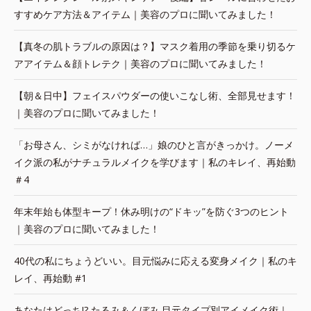
すすめケア方法＆アイテム｜美容のプロに聞いてみました！
【真冬の肌トラブルの原因は？】マスク着用の季節を乗り切るケ
アアイテム＆顔トレテク｜美容のプロに聞いてみました！
【朝＆日中】フェイスパウダーの使いこなし術、全部見せます！
｜美容のプロに聞いてみました！
「お母さん、シミがなければ…」娘のひと言がきっかけ。ノーメ
イク派の私がナチュラルメイクを学びます｜私のキレイ、再始動
＃4
年末年始も体型キープ！休み明けの“ドキッ”を防ぐ3つのヒント
｜美容のプロに聞いてみました！
40代の私にちょうどいい。目元悩みに応える変身メイク｜私のキ
レイ、再始動 #1
あなたはどっち!? たるみ＆くぼみ 目元タイプ別アイメイク術｜