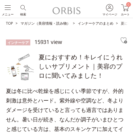
0
メニュー
検索
マイページ
カート
TOP
マガジン（美容情報・読み物）
インナーケアのまとめ
夏にお
15931 view
インナーケア
夏におすすめ！キレイにうれ
しいサプリメント｜美容のプ
ロに聞いてみました！
夏は冬に比べ乾燥を感じにくい季節ですが、外的
刺激は意外とハード。紫外線や空調など、冬より
ダメージを受けていると言っても過言ではありま
せん。暑い日が続き、なんだか調子がいまひとつ
と感じている方は、基本のスキンケアに加えてイ