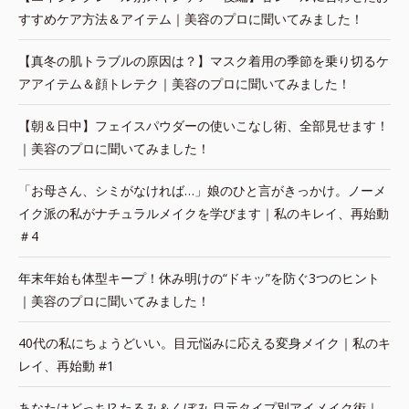
すすめケア方法＆アイテム｜美容のプロに聞いてみました！
【真冬の肌トラブルの原因は？】マスク着用の季節を乗り切るケ
アアイテム＆顔トレテク｜美容のプロに聞いてみました！
【朝＆日中】フェイスパウダーの使いこなし術、全部見せます！
｜美容のプロに聞いてみました！
「お母さん、シミがなければ…」娘のひと言がきっかけ。ノーメ
イク派の私がナチュラルメイクを学びます｜私のキレイ、再始動
＃4
年末年始も体型キープ！休み明けの“ドキッ”を防ぐ3つのヒント
｜美容のプロに聞いてみました！
40代の私にちょうどいい。目元悩みに応える変身メイク｜私のキ
レイ、再始動 #1
あなたはどっち!? たるみ＆くぼみ 目元タイプ別アイメイク術｜