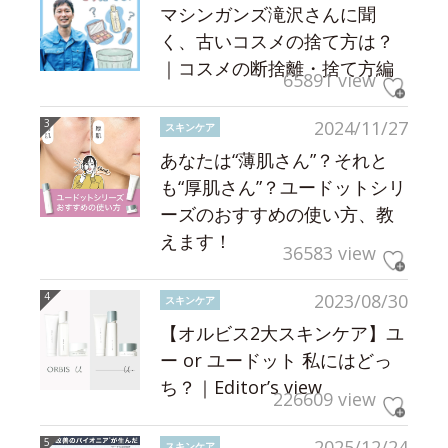
マシンガンズ滝沢さんに聞
く、古いコスメの捨て方は？
｜コスメの断捨離・捨て方編
65891 view
2024/11/27
スキンケア
あなたは“薄肌さん”？それと
も“厚肌さん”？ユードットシリ
ーズのおすすめの使い方、教
えます！
36583 view
2023/08/30
スキンケア
【オルビス2大スキンケア】ユ
ー or ユードット 私にはどっ
ち？｜Editor’s view
226609 view
2025/12/24
スキンケア