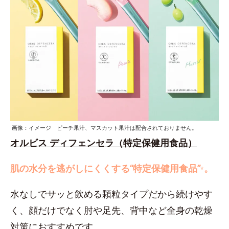
画像：イメージ ピーチ果汁、マスカット果汁は配合されておりません。
オルビス ディフェンセラ（特定保健用食品）
肌の水分を逃がしにくくする“特定保健用食品”
。
*
水なしでサッと飲める顆粒タイプだから続けやす
く、顔だけでなく肘や足先、背中など全身の乾燥
対策におすすめです。