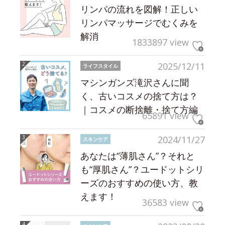
リンパの流れを図解！正しい
リンパマッサージでむくみを
解消
1833897 view
2025/12/11
ライフスタイル
マシンガンズ滝沢さんに聞
く、古いコスメの捨て方は？
｜コスメの断捨離・捨て方編
65891 view
2024/11/27
スキンケア
あなたは“薄肌さん”？それと
も“厚肌さん”？ユードットシリ
ーズのおすすめの使い方、教
えます！
36583 view