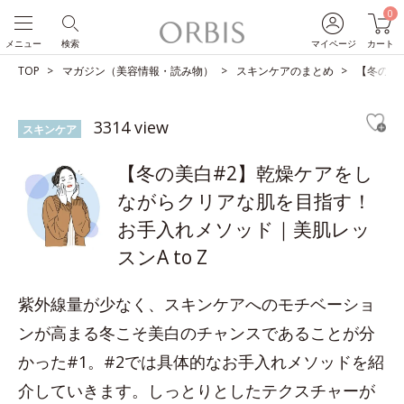
0
メニュー
検索
マイページ
カート
TOP
マガジン（美容情報・読み物）
スキンケアのまとめ
【冬の美
3314 view
スキンケア
【冬の美白#2】乾燥ケアをし
ながらクリアな肌を目指す！
お手入れメソッド｜美肌レッ
スンA to Z
紫外線量が少なく、スキンケアへのモチベーショ
ンが高まる冬こそ美白のチャンスであることが分
かった#1。#2では具体的なお手入れメソッドを紹
介していきます。しっとりとしたテクスチャーが