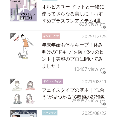
オルビスユー ドットと一緒に
使ってさらなる美肌に！おす
すめプラスワンアイテム4選
1828 view
2025/12/25
インナーケア
年末年始も体型キープ！休み
明けの“ドキッ”を防ぐ3つのヒ
ント｜美容のプロに聞いてみ
ました！
10467 view
2021/08/11
ポイントメイク
フェイスタイプの基本｜“似合
う”が見つかる16種類の顔印象
238957 view
2025/08/22
スキンケア