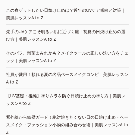
この春ゲットしたい日焼け止めは？近年のUVケア傾向と対策｜
美肌レッスンA to Z
先手のUVケアこそ明るい肌に近づく鍵！初夏の日焼け止めの選
び方｜美肌レッスンA to Z
そのパフ、雑菌まみれかも？メイクツールの正しい洗い方をチェ
ック｜美肌レッスンA to Z
社員が愛用！頼れる夏の名品ベースメイクコンビ｜美肌レッスン
A to Z
【UV基礎・後編】塗りムラを防ぐ日焼け止めの塗り方｜美肌レ
ッスンA to Z
紫外線から鉄壁ガード！絶対焼きたくない日の日焼け止め・ベー
スメイク・ファッション小物の組み合わせ術｜美肌レッスンA to
Z