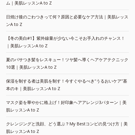
ム｜美肌レッスンA to Z
日焼け後のごわつきって何？原因と必要なケア方法｜美肌レッス
ンA to Z
【冬の美白#1】紫外線量が少ない今こそお手入れのチャンス！
｜美肌レッスンA to Z
夏のパサつき髪をレスキュー！ツヤ髪へ導くヘアケアテクニック
10選｜美肌レッスンA to Z
保湿を制する者は美肌を制す！今すぐやるべき“うるおいケア”基
本のキ｜美肌レッスンA to Z
マスク姿を華やかに格上げ！好印象ヘアアレンジ3パターン｜美
肌レッスンA to Z
クレンジングと洗顔、どう選ぶ？My Bestコンビの見つけ方｜美
肌レッスンA to Z