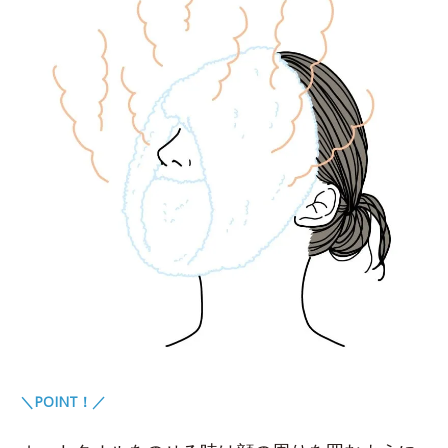
＼POINT！／