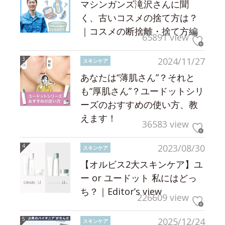
マシンガンズ滝沢さんに聞
く、古いコスメの捨て方は？
｜コスメの断捨離・捨て方編
65891 view
2024/11/27
スキンケア
あなたは“薄肌さん”？それと
も“厚肌さん”？ユードットシリ
ーズのおすすめの使い方、教
えます！
36583 view
2023/08/30
スキンケア
【オルビス2大スキンケア】ユ
ー or ユードット 私にはどっ
ち？｜Editor’s view
226609 view
2025/12/24
スキンケア