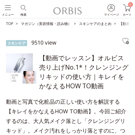
0
メニュー
検索
マイページ
カート
TOP
マガジン（美容情報・読み物）
スキンケアのまとめ
【動画で
9510 view
スキンケア
【動画でレッスン】オルビス
売り上げNo.1*！クレンジング
リキッドの使い方｜キレイを
かなえるHOW TO動画
動画と写真で化粧品の正しい使い方を解説する
【キレイをかなえるHOW TO動画】。今回ご紹介
するのは、大人気メイク落とし「クレンジングリ
キッド」。メイク汚れをしっかり落とすのに、つ