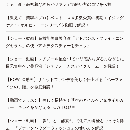
くる！新・高密着なめらかファンデの使い方のコツを伝授
【教えて！美容のプロ】ベストコスメ多数受賞の初期エイジング
ケア*・オルビスユーシリーズを動画で解説！
【ショート動画】高機能美白美容液「アドバンスドブライトニン
グセラム」の使い方＆テクスチャーをチェック！
【ショート動画】レチノール配合*1でハリ感みなぎるまなざしに
目元集中ケア美容液「レチフォーカスアイクリーム」を解説！
【HOWTO動画】リキッドファンデを美しく仕上げる「ベースメ
イクの手順」を徹底解説！
【動画でレッスン】美しく長持ち！基本のネイルケア＆ネイルカ
ラー｜キレイをかなえるHOW TO動画
【ショート動画】「炭*」と「酵素*」で毛穴の角栓をごっそり除
去！「ブラックパウダーウォッシュ」の使い方を解説