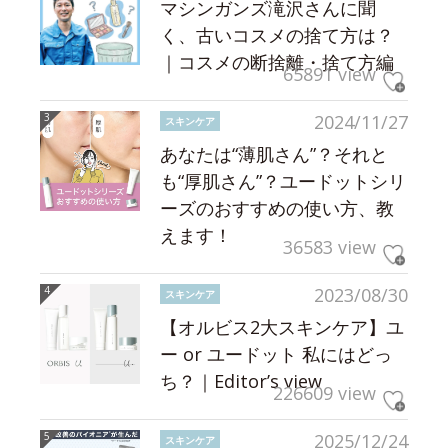
マシンガンズ滝沢さんに聞
く、古いコスメの捨て方は？
｜コスメの断捨離・捨て方編
65891 view
2024/11/27
スキンケア
あなたは“薄肌さん”？それと
も“厚肌さん”？ユードットシリ
ーズのおすすめの使い方、教
えます！
36583 view
2023/08/30
スキンケア
【オルビス2大スキンケア】ユ
ー or ユードット 私にはどっ
ち？｜Editor’s view
226609 view
2025/12/24
スキンケア