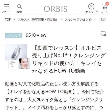
0
メニュー
検索
マイページ
カート
TOP
マガジン（美容情報・読み物）
スキンケアのまとめ
【動画で
9510 view
スキンケア
【動画でレッスン】オルビス
売り上げNo.1*！クレンジング
リキッドの使い方｜キレイを
かなえるHOW TO動画
動画と写真で化粧品の正しい使い方を解説する
【キレイをかなえるHOW TO動画】。今回ご紹介
するのは、大人気メイク落とし「クレンジングリ
キッド」。メイク汚れをしっかり落とすのに、つ