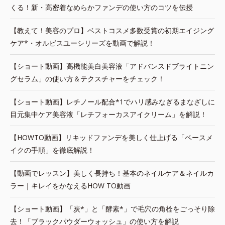
くる！新・高密着なめらかファンデの使い方のコツを伝授
【教えて！美容のプロ】ベストコスメ多数受賞の初期エイジング
ケア*・オルビスユーシリーズを動画で解説！
【ショート動画】高機能美白美容液「アドバンスドブライトニン
グセラム」の使い方＆テクスチャーをチェック！
【ショート動画】レチノール配合*1でハリ感みなぎるまなざしに
目元集中ケア美容液「レチフォーカスアイクリーム」を解説！
【HOWTO動画】リキッドファンデを美しく仕上げる「ベースメ
イクの手順」を徹底解説！
【動画でレッスン】美しく長持ち！基本のネイルケア＆ネイルカ
ラー｜キレイをかなえるHOW TO動画
【ショート動画】「炭*」と「酵素*」で毛穴の角栓をごっそり除
去！「ブラックパウダーウォッシュ」の使い方を解説