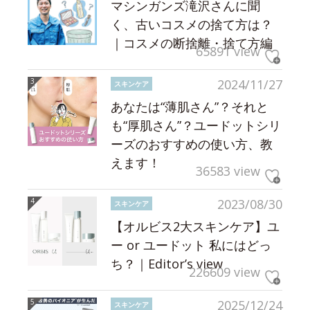
マシンガンズ滝沢さんに聞
く、古いコスメの捨て方は？
｜コスメの断捨離・捨て方編
65891 view
2024/11/27
スキンケア
あなたは“薄肌さん”？それと
も“厚肌さん”？ユードットシリ
ーズのおすすめの使い方、教
えます！
36583 view
2023/08/30
スキンケア
【オルビス2大スキンケア】ユ
ー or ユードット 私にはどっ
ち？｜Editor’s view
226609 view
2025/12/24
スキンケア