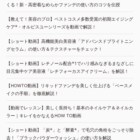
くる！新・高密着なめらかファンデの使い方のコツを伝授
【教えて！美容のプロ】ベストコスメ多数受賞の初期エイジング
ケア*・オルビスユーシリーズを動画で解説！
【ショート動画】高機能美白美容液「アドバンスドブライトニン
グセラム」の使い方＆テクスチャーをチェック！
【ショート動画】レチノール配合*1でハリ感みなぎるまなざしに
目元集中ケア美容液「レチフォーカスアイクリーム」を解説！
【HOWTO動画】リキッドファンデを美しく仕上げる「ベースメ
イクの手順」を徹底解説！
【動画でレッスン】美しく長持ち！基本のネイルケア＆ネイルカ
ラー｜キレイをかなえるHOW TO動画
【ショート動画】「炭*」と「酵素*」で毛穴の角栓をごっそり除
去！「ブラックパウダーウォッシュ」の使い方を解説