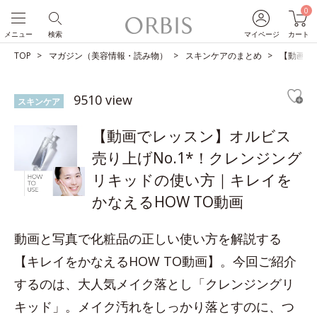
0
メニュー
検索
マイページ
カート
TOP
マガジン（美容情報・読み物）
スキンケアのまとめ
【動画で
9510 view
スキンケア
【動画でレッスン】オルビス
売り上げNo.1*！クレンジング
リキッドの使い方｜キレイを
かなえるHOW TO動画
動画と写真で化粧品の正しい使い方を解説する
【キレイをかなえるHOW TO動画】。今回ご紹介
するのは、大人気メイク落とし「クレンジングリ
キッド」。メイク汚れをしっかり落とすのに、つ