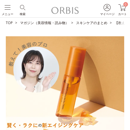
0
メニュー
検索
マイページ
カート
TOP
マガジン（美容情報・読み物）
スキンケアのまとめ
【教えて