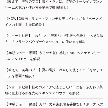
【教えて！美容のプロ】賢く・ラクに。待望のオールインワンク
リームの魅力と使い方を動画で徹底解説！
【HOWTO動画】リキッドファンデを美しく仕上げる「ベースメ
イクの手順」を徹底解説！
【ショート動画】「炭*」と「酵素*」で毛穴の角栓をごっそり除
去！「ブラックパウダーウォッシュ」の使い方を解説
【30秒ショート動画】うるツヤ髪に感動！No.1ヘアケアシリー
ズの３STEPケアを解説
【教えて！美容のプロ】夏の裏技！冷やして使う！？「冷やしユ
ー」を動画で解説！
【ショート動画】軽めのメイクで過ごしたい日にも！ふんわり美
肌に仕上げる新発売のスキンケアパウダーを解説
【30秒ショート動画】カバー力も素肌感も妥協なし！新・大人の