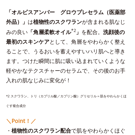
「オルビスアンバー グロウプレセラム（医薬部
外品）」
は
植物性のスクワラン
が含まれる肌なじ
*2
みの良い
「角層柔軟オイル
」
を配合。
洗顔後の
最初のスキンケア
として、角層をやわらかく整え
ることで、うるおいを蓄えやすいハリ肌へと導き
ます。つけた瞬間に肌に吸い込まれていくような
軽やかなテクスチャーのセラムで、その後のお手
入れの肌なじみに変化が！
*2 スクワラン、トリ（カプリル酸／カプリン酸）グリセリル＝肌をやわらかくほ
ぐす複合成分
＼Point！／
・
植物性のスクワラン配合
で肌をやわらかくほぐ