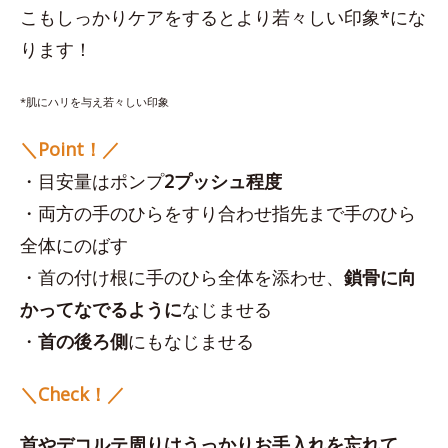
こもしっかりケアをするとより若々しい印象*にな
ります！
*肌にハリを与え若々しい印象
＼Point！／
・目安量はポンプ
2プッシュ程度
・両方の手のひらをすり合わせ指先まで手のひら
全体にのばす
・首の付け根に手のひら全体を添わせ、
鎖骨に向
かってなでるように
なじませる
・
首の後ろ側
にもなじませる
＼Check！／
首やデコルテ周りはうっかりお手入れを忘れて、