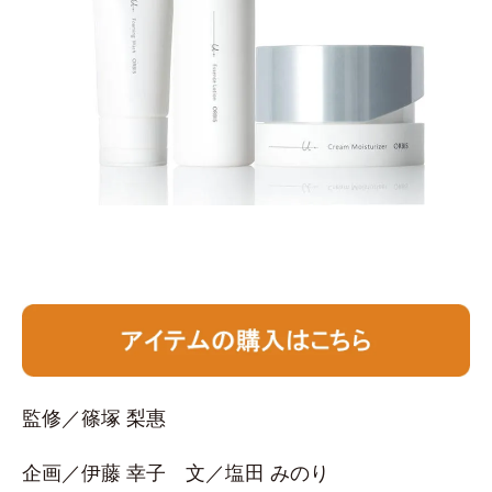
監修／篠塚 梨惠
企画／伊藤 幸子 文／塩田 みのり