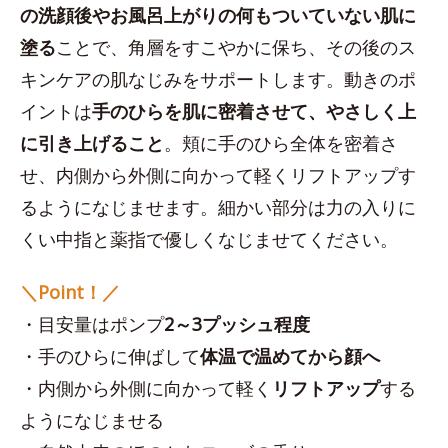
の洗顔後やお風呂上がりの何もついていない肌に
塗る
ことで、角層をすこやかに保ち、その後のス
キンケアの肌なじみをサポートします。動きのポ
イントは
手のひらを肌に密着させて、やさしく上
に引き上げること
。頬に手のひら全体を密着さ
せ、内側から外側に向かって軽くリフトアップす
るようになじませます。細かい部分は力の入りに
くい中指と薬指で優しくなじませてください。
＼Point！／
・目安量はポンプ
2～3プッシュ程度
・手のひらに伸ばして
体温で温めてから顔へ
・内側から外側に向かって軽く
リフトアップ
する
ようになじませる