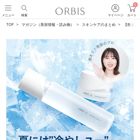
0
メニュー
検索
マイページ
カート
TOP
マガジン（美容情報・読み物）
スキンケアのまとめ
【教えて