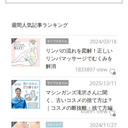
週間人気記事ランキング
2024/03/18
ライフスタイル
リンパの流れを図解！正しい
リンパマッサージでむくみを
解消
1833897 view
2025/12/11
ライフスタイル
マシンガンズ滝沢さんに聞
く、古いコスメの捨て方は？
｜コスメの断捨離・捨て方編
65891 view
2024/11/27
スキンケア