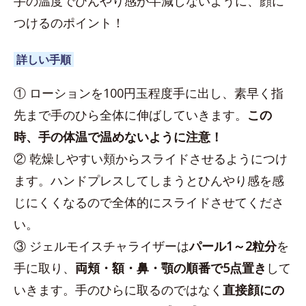
手の温度でひんやり感が半減しないように、顔に
つけるのポイント！
詳しい手順
① ローションを100円玉程度手に出し、素早く指
先まで手のひら全体に伸ばしていきます。
この
時、手の体温で温めないように注意！
② 乾燥しやすい頬からスライドさせるようにつけ
ます。ハンドプレスしてしまうとひんやり感を感
じにくくなるので全体的にスライドさせてくださ
い。
③ ジェルモイスチャライザーは
パール1～2粒分
を
手に取り、
両頬・額・鼻・顎の順番で5点置き
して
いきます。手のひらに取るのではなく
直接顔にの