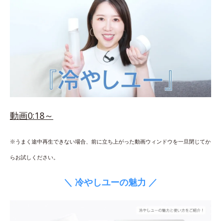
動画0:18～
※うまく途中再生できない場合、前に立ち上がった動画ウィンドウを一旦閉じてか
らお試しください。
＼ 冷やしユーの魅力 ／