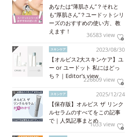
あなたは“薄肌さん”？それと
も“厚肌さん”？ユードットシリ
ーズのおすすめの使い方、教
えます！
36583 view
2023/08/30
スキンケア
【オルビス2大スキンケア】ユ
ー or ユードット 私にはどっ
ち？｜Editor’s view
226609 view
2025/12/24
スキンケア
【保存版】オルビス ザ リンク
ルセラムのすべてをこの記事
で｜人気記事まとめ
1033 view