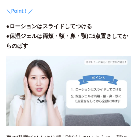
＼Point！／
●ローションはスライドしてつける
●保湿ジェルは両頬・額・鼻・顎に5点置きしてか
らのばす