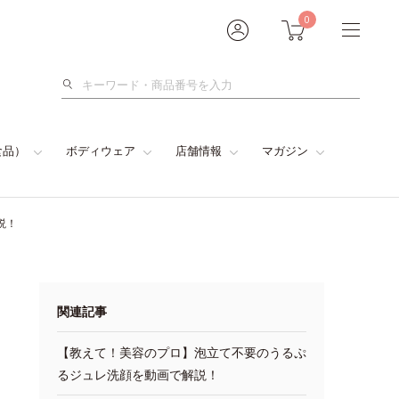
0
検
索
食品）
ボディウェア
店舗情報
マガジン
説！
関連記事
【教えて！美容のプロ】泡立て不要のうるぷ
るジュレ洗顔を動画で解説！