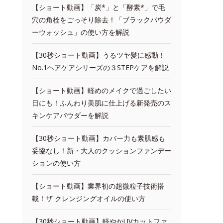
【ショート動画】「炭*」と「酵素*」で毛
穴の角栓をごっそり除去！「ブラックパウダ
ーウォッシュ」の使い方を解説
【30秒ショート動画】うるツヤ髪に感動！
No.1ヘアケアシリーズの３STEPケアを解説
【ショート動画】軽めのメイクで過ごしたい
日にも！ふんわり美肌に仕上げる新発売のス
キンケアパウダーを解説
【30秒ショート動画】カバー力も素肌感も
妥協なし！新・大人のクッションファンデー
ションの使い方
【ショート動画】業界初の超微粒子技術搭
載！ザ クレンジングオイルの使い方
【30秒ショート動画】軽やかUVカットファ