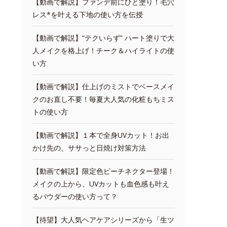
【動画で解説】ファンデ前にひと塗り！毛穴
レス*を叶える下地の使い方を伝授
【動画で解説】“テクいらず” ハート塗りで大
人メイクを格上げ！チーク＆ハイライトの使
い方
【動画で解説】仕上げのミストでベースメイ
クのお直し不要！毎夏大人気の化粧もちミス
トの使い方
【動画で解説】１本で全身UVカット！お出
かけ先の、ササっと日焼け対策方法
【動画で解説】限定色ピーチネクター登場！
メイクの上から、UVカットも血色感も叶え
るパウダーの使い方って？
【待望】大人気ヘアケアシリーズから「生ツ