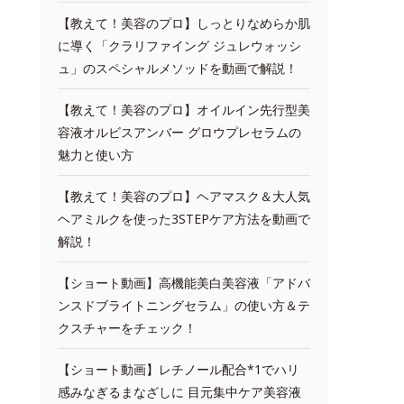
【教えて！美容のプロ】しっとりなめらか肌
に導く「クラリファイング ジュレウォッシ
ュ」のスペシャルメソッドを動画で解説！
【教えて！美容のプロ】オイルイン先行型美
容液オルビスアンバー グロウプレセラムの
魅力と使い方
【教えて！美容のプロ】ヘアマスク＆大人気
ヘアミルクを使った3STEPケア方法を動画で
解説！
【ショート動画】高機能美白美容液「アドバ
ンスドブライトニングセラム」の使い方＆テ
クスチャーをチェック！
【ショート動画】レチノール配合*1でハリ
感みなぎるまなざしに 目元集中ケア美容液