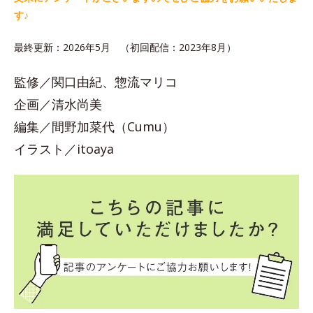
す♪
最終更新：2026年5月 （初回配信：2023年8月）
監修／関口由紀、惣流マリコ
企画／清水尚美
編集／間野加菜代（Cumu）
イラスト／itoaya