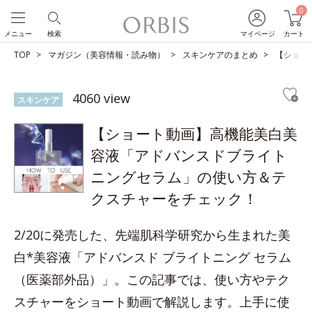
0
メニュー
検索
マイページ
カート
TOP
マガジン（美容情報・読み物）
スキンケアのまとめ
【ショー
4060 view
スキンケア
【ショート動画】高機能美白美
容液「アドバンスドブライト
ニングセラム」の使い方＆テ
クスチャーをチェック！
2/20に発売した、先端肌科学研究から生まれた美
白*美容液「アドバンスド ブライトニング セラム
（医薬部外品）」。この記事では、使い方やテク
スチャーをショート動画で解説します。上手に使