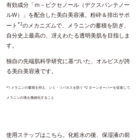
有効成分「m－ピクセノール（デクスパンテノー
ルW）」を配合した美白美容液。粉砕＆排出サポ
*2
ート
のメカニズムで、メラニンの蓄積を防ぎ、
自分史上最高の、冴えわたる透明美肌を目指しま
す。
独自の先端肌科学研究に基づいた、オルビスが誇
る美白美容液です。
*1 メラニンの蓄積を抑え、シミ・ソバカスを防ぐ *2
ターンオーバーを促進して、
メラニンの塊を微細化すること
使用ステップはこちら。化粧水の後、保湿液の前