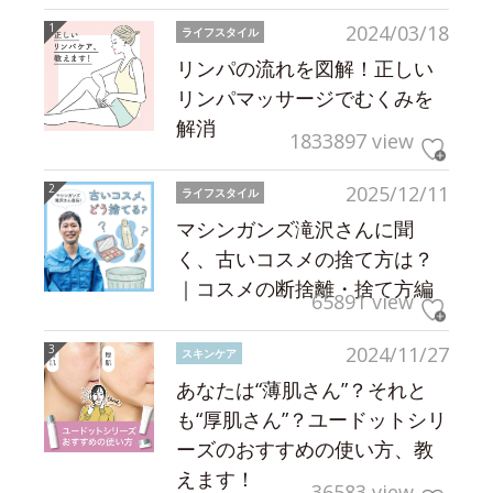
2024/03/18
ライフスタイル
リンパの流れを図解！正しい
リンパマッサージでむくみを
解消
1833897 view
2025/12/11
ライフスタイル
マシンガンズ滝沢さんに聞
く、古いコスメの捨て方は？
｜コスメの断捨離・捨て方編
65891 view
2024/11/27
スキンケア
あなたは“薄肌さん”？それと
も“厚肌さん”？ユードットシリ
ーズのおすすめの使い方、教
えます！
36583 view