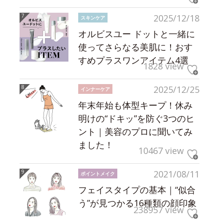
2025/12/18
スキンケア
オルビスユー ドットと一緒に
使ってさらなる美肌に！おす
すめプラスワンアイテム4選
1828 view
2025/12/25
インナーケア
年末年始も体型キープ！休み
明けの“ドキッ”を防ぐ3つのヒ
ント｜美容のプロに聞いてみ
ました！
10467 view
2021/08/11
ポイントメイク
フェイスタイプの基本｜“似合
う”が見つかる16種類の顔印象
238957 view