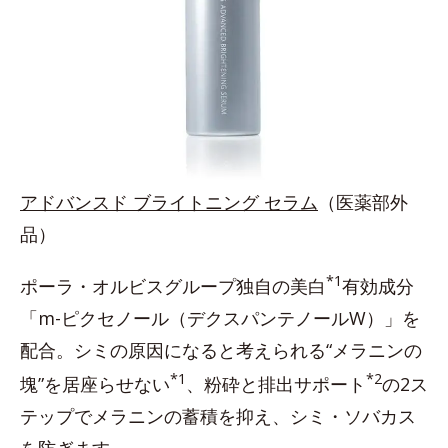
アドバンスド ブライトニング セラム
（医薬部外
品）
*1
ポーラ・オルビスグループ独自の美白
有効成分
「m-ピクセノール（デクスパンテノールW）」を
配合。シミの原因になると考えられる“メラニンの
*1
*2
塊”を居座らせない
、粉砕と排出サポート
の2ス
テップでメラニンの蓄積を抑え、シミ・ソバカス