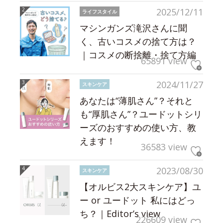
2025/12/11
ライフスタイル
マシンガンズ滝沢さんに聞
く、古いコスメの捨て方は？
｜コスメの断捨離・捨て方編
65891 view
2024/11/27
スキンケア
あなたは“薄肌さん”？それと
も“厚肌さん”？ユードットシリ
ーズのおすすめの使い方、教
えます！
36583 view
2023/08/30
スキンケア
【オルビス2大スキンケア】ユ
ー or ユードット 私にはどっ
ち？｜Editor’s view
226609 view