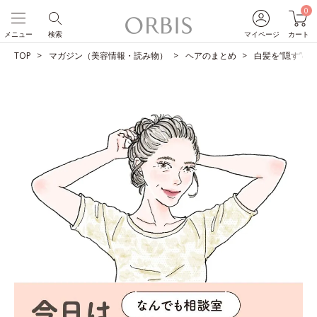
0
メニュー
検索
マイページ
カート
TOP
マガジン（美容情報・読み物）
ヘアのまとめ
白髪を“隠す”