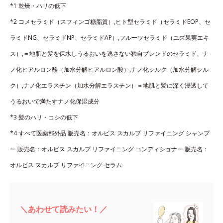
*1 乾燥・ハリの低下
*2 コメセラミド（スフィンゴ糖脂質）,ヒト型セラミド（セラミドEOP、セ
ラミドNG、セラミドNP、セラミドAP）,フルーツセラミド（ユズ果実エキ
ス）,＝地肌と髪を保水しうるおいを逃さない独自ブレンドのセラミド、ナ
ノ化ヒアルロン酸（加水分解ヒアルロン酸）,ナノ化シルク（加水分解シル
ク）,ナノ化エラスチン（加水分解エラスチン）＝地肌と髪に深く浸透して
うるおいで満たすナノ化保湿成分
*3 髪のハリ・コシの低下
*4 すべて医薬部外品 販売名：オルビス スカルプ リファイニング シャンプ
ー 販売名：オルビス スカルプ リファイニング コンディショナー 販売名：
オルビス スカルプ リファイニング セラム
＼あわせて読みたい！／