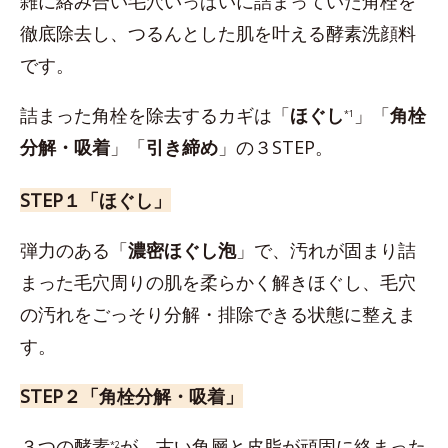
雑に絡み合い毛穴いっぱいに詰まっていた角栓を
徹底除去し、つるんとした肌を叶える酵素洗顔料
です。
詰まった角栓を除去するカギは「
ほぐし
」「
角栓
*1
分解・吸着
」「
引き締め
」の３STEP。
STEP１「ほぐし」
弾力のある「
濃密ほぐし泡
」で、汚れが固まり詰
まった毛穴周りの肌を柔らかく解きほぐし、毛穴
の汚れをごっそり分解・排除できる状態に整えま
す。
STEP２「角栓分解・吸着」
３つの酵素
が、古い角層と皮脂が頑固に絡まった
*2