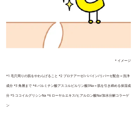
＊イメージ
*1 毛穴周りの肌をやわらげること *2 プロテアーゼ/パパイン/リパーゼ配合＝洗浄
成分 *3 角層まで *4 パルミチン酸アスコルビルリン酸3Na＝肌を引き締める保湿成
分 *5 ココイルグリシンNa *6 ローヤルエキス/ヒアルロン酸Na/加水分解コラーゲ
ン