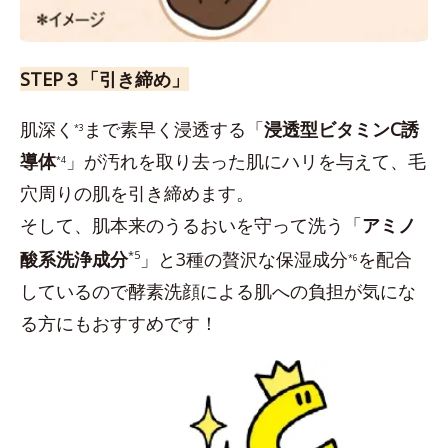
STEP３「引き締め」
肌深く
まで素早く浸透する「
浸透型ビタミンC誘
*3
導体
」が汚れを取り去った肌にハリを与えて、毛
*4
穴周りの肌を引き締めます。
そして、肌本来のうるおいを守って洗う「
アミノ
酸系洗浄成分
*5
」と3種の贅沢な保湿成分
を配合
*6
しているので酵素洗顔による肌への負担が気にな
る方にもおすすめです！