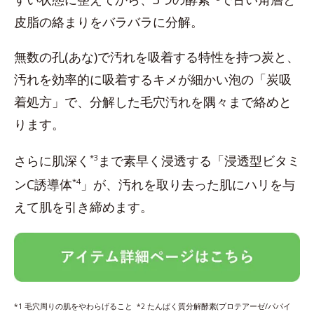
皮脂の絡まりをバラバラに分解。
無数の孔(あな)で汚れを吸着する特性を持つ炭と、
汚れを効率的に吸着するキメが細かい泡の「炭吸
着処方」で、分解した毛穴汚れを隅々まで絡めと
ります。
さらに肌深く
*3
まで素早く浸透する「浸透型ビタミ
ンC誘導体
*4
」が、汚れを取り去った肌にハリを与
えて肌を引き締めます。
毛穴周りの肌をやわらげること
たんぱく質分解酵素(プロテアーゼ/パパイ
*1
*2