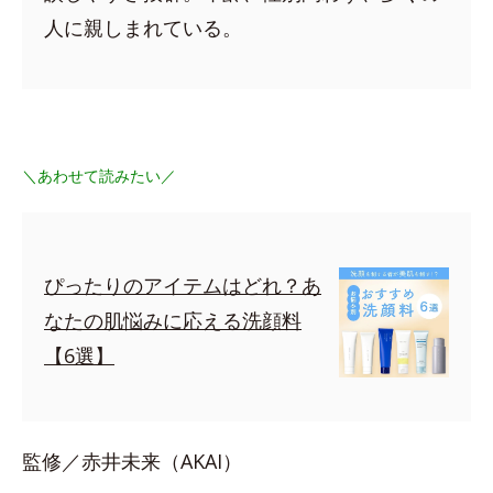
人に親しまれている。
＼あわせて読みたい／
ぴったりのアイテムはどれ？あ
なたの肌悩みに応える洗顔料
【6選】
監修／赤井未来（AKAI）