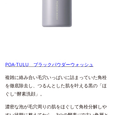
POA-TULU ブラックパウダーウォッシュ
複雑に絡み合い毛穴いっぱいに詰まっていた角栓
を徹底除去し、つるんとした肌を叶える黒の「ほ
ぐし
酵素洗顔」。
*1
濃密な泡が毛穴周りの肌をほぐして角栓分解しや
すい状態に整えてから、3つの酵素
で古い角層と
＊2