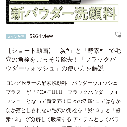
5964 view
スキンケア
【ショート動画】「炭*」と「酵素*」で毛
穴の角栓をごっそり除去！「ブラックパ
ウダーウォッシュ」の使い方を解説
ロングセラーの酵素洗顔料「パウダーウォッシュ
プラス」が「POA-TULU ブラックパウダーウォ
ッシュ」となって新発売！日々の洗顔*１ではなか
なか落としきれない毛穴の角栓を「炭*２」と「酵
素*３」で“分解して吸着する”アイテムとしてパワ