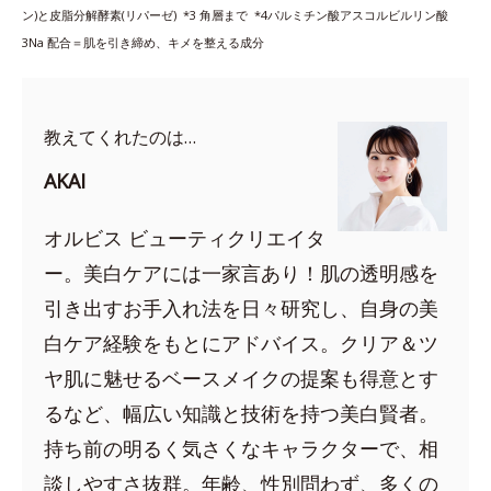
ン)と皮脂分解酵素(リパーゼ) *3
角層まで *4
パルミチン酸アスコルビルリン酸
3Na 配合＝肌を引き締め、キメを整える成分
教えてくれたのは…
AKAI
オルビス ビューティクリエイタ
ー。美白ケアには一家言あり！肌の透明感を
引き出すお手入れ法を日々研究し、自身の美
白ケア経験をもとにアドバイス。クリア＆ツ
ヤ肌に魅せるベースメイクの提案も得意とす
るなど、幅広い知識と技術を持つ美白賢者。
持ち前の明るく気さくなキャラクターで、相
談しやすさ抜群。年齢、性別問わず、多くの