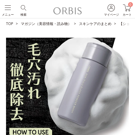
0
メニュー
検索
マイページ
カート
TOP
マガジン（美容情報・読み物）
スキンケアのまとめ
【ショー