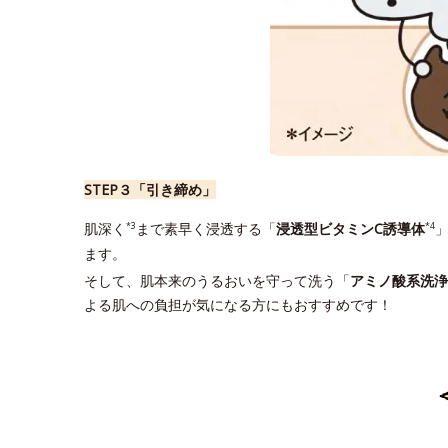
STEP３「引き締め」
肌深く
まで素早く浸透する「
浸透型ビタミンC誘導体
*3
*4
ます。
そして、肌本来のうるおいを守って洗う「
アミノ酸系洗浄
よる肌への負担が気になる方にもおすすめです！