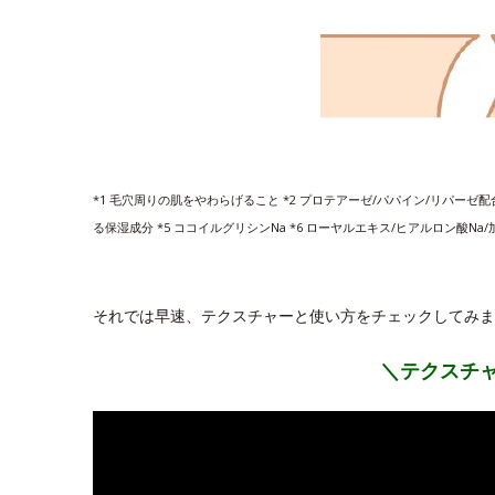
*1 毛穴周りの肌をやわらげること *2 プロテアーゼ/パパイン/リパーゼ配
る保湿成分 *5 ココイルグリシンNa *6 ローヤルエキス/ヒアルロン酸Na
それでは早速、テクスチャーと使い方をチェックしてみま
＼テクスチ