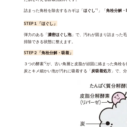
詰まった角栓を除去するカギは「
ほぐし
」「
角栓分解・
*1
STEP１「ほぐし」
弾力のある「
濃密ほぐし泡
」で、汚れが固まり詰まった毛
排除できる状態に整えます。
STEP２「角栓分解・吸着」
３つの酵素
が、古い角層と皮脂が頑固に絡まった角栓を
*2
炭とキメ細かい泡が汚れに吸着する「
炭吸着処方
」で、分