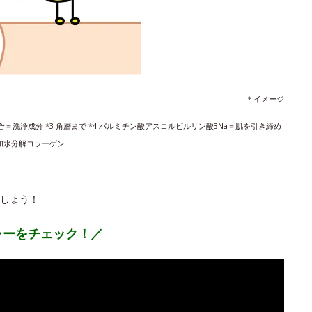
＊イメージ
合＝洗浄成分 *3 角層まで *4 パルミチン酸アスコルビルリン酸3Na＝肌を引き締め
/加水分解コラーゲン
しょう！
ャーをチェック！／