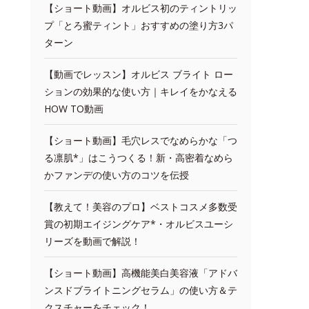
【ショート動画】オルビス初のティントリッ
プ「とろ蜜ティント」おすすめの塗り方3パ
ターン
【動画でレッスン】オルビス ブライト ロー
ションの効果的な使い方｜キレイをかなえる
HOW TO動画
【ショート動画】毛穴レスでなめらかな「つ
る凛肌*」はこうつくる！新・高密着なめら
かファンデの使い方のコツを伝授
【教えて！美容のプロ】ベストコスメ多数受
賞の初期エイジングケア*・オルビスユーシ
リーズを動画で解説！
【ショート動画】高機能美白美容液「アドバ
ンスドブライトニングセラム」の使い方＆テ
クスチャーをチェック！