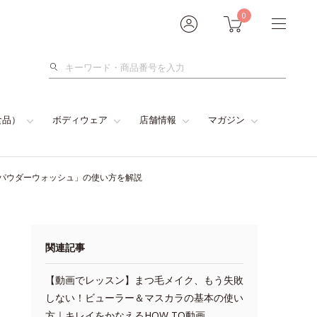
0
検
索
食品）
ボディウェア
店舗情報
マガジン
クパウダーウォッシュ」の使い方を解説
関連記事
【動画でレッスン】まつ毛メイク、もう失敗
しない！ビューラー＆マスカラの基本の使い
方｜キレイをかなえるHOW TO動画