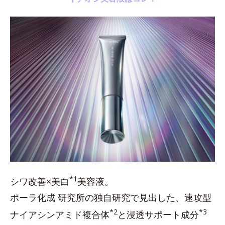
*1
シワ改善×美白
美容液。
ポーラ化成 研究所の独自研究で見出した、速攻型
*2
*3
ナイアシンアミド複合体
と浸透サポート成分