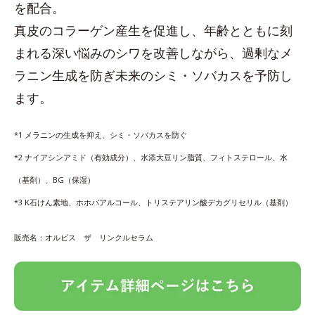
を配合。
真皮のコラーゲン産生を促進し、年齢とともに刻
まれる深い悩みのシワを改善しながら、過剰なメ
ラニン生成を防ぎ未来のシミ・ソバカスを予防し
ます。
*1 メラニンの生成を抑え、シミ・ソバカスを防ぐ
*2 ナイアシンアミド（有効成分）、水添大豆リン脂質、フィトステロール、水
（基剤）、BG（保湿）
*3 K石けん素地、ホホバアルコール、トリステアリン酸デカグリセリル（基剤）
販売名：オルビス ザ リンクルセラム