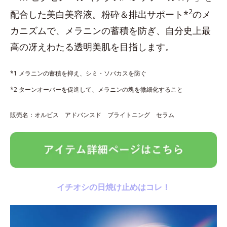
2
配合した美白美容液。粉砕＆排出サポート*
のメ
カニズムで、メラニンの蓄積を防ぎ、自分史上最
高の冴えわたる透明美肌を目指します。
*1 メラニンの蓄積を抑え、シミ・ソバカスを防ぐ
*2 ターンオーバーを促進して、メラニンの塊を微細化すること
販売名：オルビス アドバンスド ブライトニング セラム
イチオシの日焼け止めはコレ！