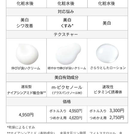
*乾燥によるくすみ
**ナイアシンアミド（有効成分）、水添大豆リン脂質、フィトステロール、水