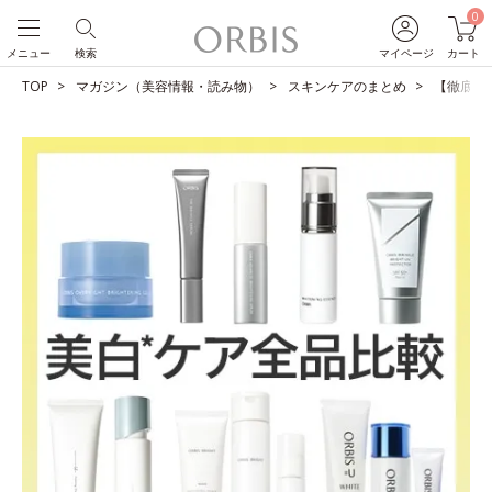
0
メニュー
検索
マイページ
カート
TOP
マガジン（美容情報・読み物）
スキンケアのまとめ
【徹底比