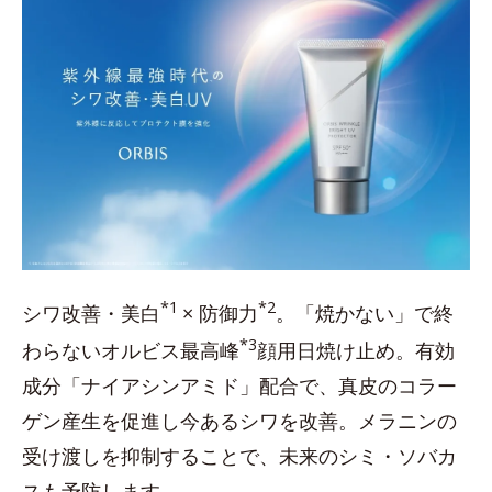
*1
*2
シワ改善・美白
× 防御力
。「焼かない」で終
*3
わらないオルビス最高峰
顔用日焼け止め。有効
成分「ナイアシンアミド」配合で、真皮のコラー
ゲン産生を促進し今あるシワを改善。メラニンの
受け渡しを抑制することで、未来のシミ・ソバカ
スも予防します。